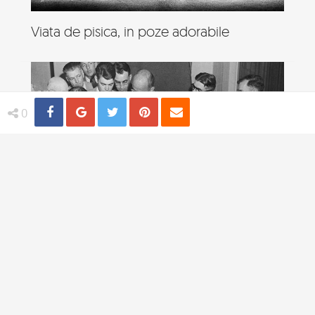
Viata de pisica, in poze adorabile
Share
Distribuie
Tweet
Pin
Email
0
4 practici medicale bizare utilizate in
trecut