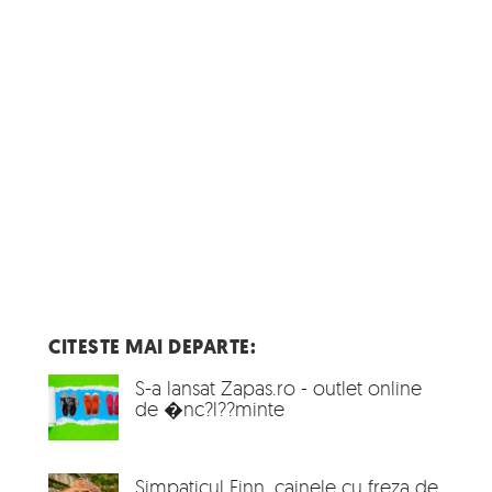
CITESTE MAI DEPARTE:
S-a lansat Zapas.ro - outlet online
de �nc?l??minte
Simpaticul Finn, cainele cu freza de