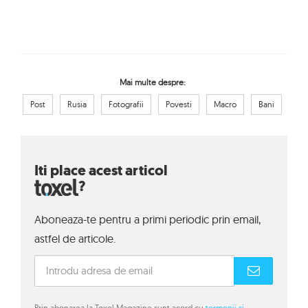
Mai multe despre:
Post
Rusia
Fotografii
Povesti
Macro
Bani
Iti place acest articol
?
Aboneaza-te pentru a primi periodic prin email,
astfel de articole.
Prin abonarea la Toxel Magazine sunt acord cu
termenii si