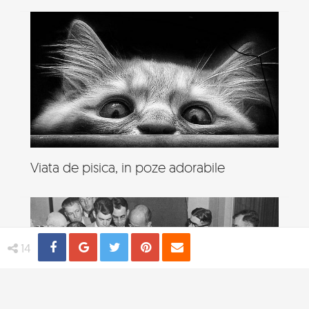
Viata de pisica, in poze adorabile
Share
Distribuie
Tweet
Pin
Email
14