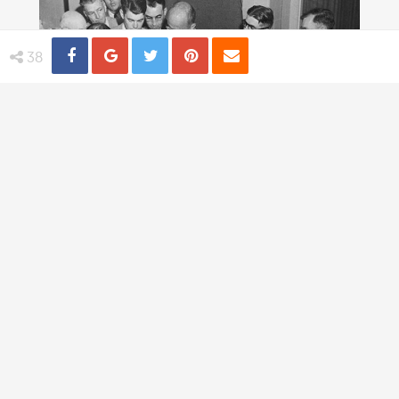
Share
Distribuie
Tweet
Pin
Email
38
4 practici medicale bizare utilizate in
trecut
TI-AR PLACEA
Trandafiri albastri