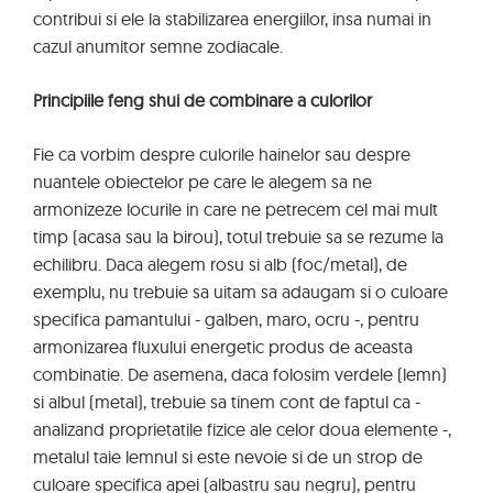
contribui si ele la stabilizarea energiilor, insa numai in
cazul anumitor semne zodiacale.
Principiile feng shui de combinare a culorilor
Fie ca vorbim despre culorile hainelor sau despre
nuantele obiectelor pe care le alegem sa ne
armonizeze locurile in care ne petrecem cel mai mult
timp (acasa sau la birou), totul trebuie sa se rezume la
echilibru. Daca alegem rosu si alb (foc/metal), de
exemplu, nu trebuie sa uitam sa adaugam si o culoare
specifica pamantului - galben, maro, ocru -, pentru
armonizarea fluxului energetic produs de aceasta
combinatie. De asemena, daca folosim verdele (lemn)
si albul (metal), trebuie sa tinem cont de faptul ca -
analizand proprietatile fizice ale celor doua elemente -,
metalul taie lemnul si este nevoie si de un strop de
culoare specifica apei (albastru sau negru), pentru