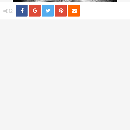
Share
Distribuie
Tweet
Pin
Email
12
Viata de pisica, in poze adorabile
4 practici medicale bizare utilizate in
trecut