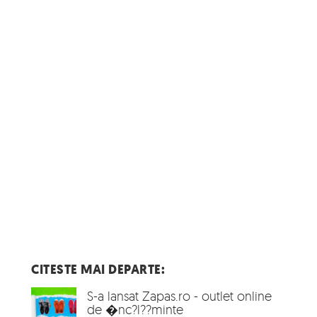
CITESTE MAI DEPARTE:
S-a lansat Zapas.ro - outlet online
de �nc?l??minte