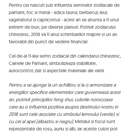
Pentru cei nascuti sub influenta semnelor zodiacale de
pamant, foc si metal - adica taurul, berbecul, leul,
sagetatorul si capricornul - acest an se anunta a fi unul
extrem de bun, pe diverse planuri. Potrivit zodiacului
chinezesc, 2018 va fi anul schimbarilor majore si un an
favorabil din punct de vedere financiar.
Cel de-al 11-lea semn zodiacal din calendarul chinezesc,
Cainele de Pamant, simbolizeaza stabilitate,
autocontrol, dar si aspectele materiale ale vietii.
Pentru a se ajunge la un echilibru si la o armonizare a
energiilor specifice elementelor care guverneaza acest
an, potrivit principiilor feng shui, culorile norocoase
care au o influenta pozitiva asupra destinului nostru in
2018 sunt cele asociate cu simbolul lemnului (verde) si
cu cel al apei (albastru si negru).
Metalul si focul sunt
reprezentate de rosu, auriu si alb, iar aceste culori pot