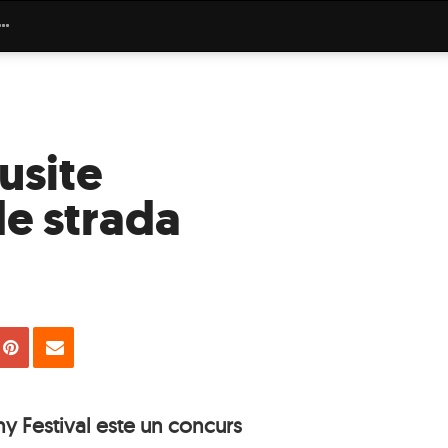
usite
de strada
uie
Tweet
Pin
Email
y Festival este un concurs