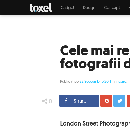
Gadget
Design
Concept
Cele mai re
fotografii 
Publicat pe
22 Septembrie 2011
in
Inspire
.
0
Share
Distrib
London Street Photograph