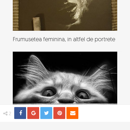
Frumusetea feminina, in altfel de portrete
Share
Distribuie
Tweet
Pin
Email
2
Viata de pisica, in poze adorabile