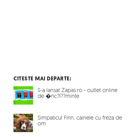
CITESTE MAI DEPARTE:
S-a lansat Zapas.ro - outlet online
de �nc?l??minte
Simpaticul Finn, cainele cu freza de
om