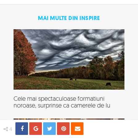
MAI MULTE DIN INSPIRE
Cele mai spectaculoase formatiuni
noroase, surprinse ca camerele de lu
Share
Distribuie
Tweet
Pin
Email
4