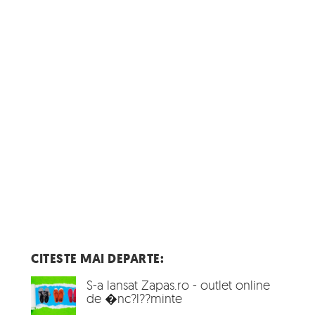
CITESTE MAI DEPARTE:
S-a lansat Zapas.ro - outlet online
de �nc?l??minte