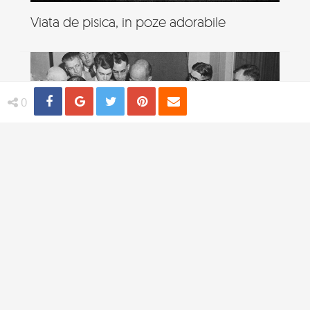
Viata de pisica, in poze adorabile
Share
Distribuie
Tweet
Pin
Email
0
4 practici medicale bizare utilizate in
trecut