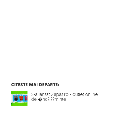
CITESTE MAI DEPARTE:
S-a lansat Zapas.ro - outlet online
de �nc?l??minte