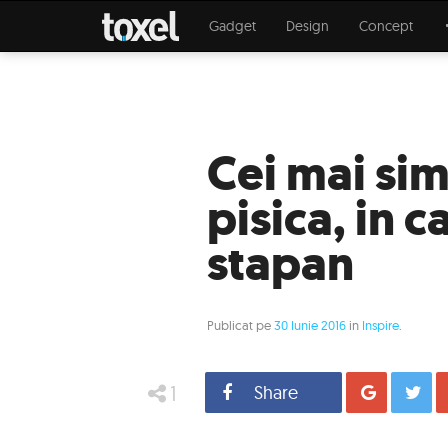
Gadget
Design
Concept
Cei mai sim
pisica, in 
stapan
Publicat pe
30 Iunie 2016
in
Inspire
.
1
Share
Distrib