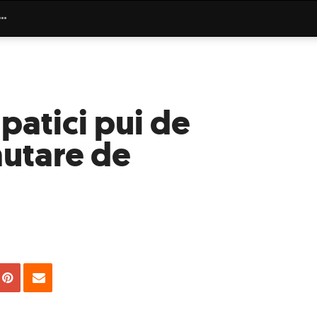
patici pui de
cautare de
uie
Tweet
Pin
Email