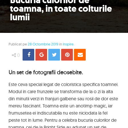
Bucuria culorilor de
toamna, in toate colturile
lumii
Publicat pe
28 Octombrie 2019
in
Inspire
.
Share
Distribuie
Tweet
Pin
Email
0
Un set de fotografii deosebite.
Este ceva special legat de coloristica specifica toamnei.
Modul in care frunzele se transforma de la o zi la alta
din minutii verzi in franjuri galbene sau rosii de dor este
mereu fascinant. Toamna este un anotimp magic, iar
frumusetea ei indiscutabila nu este niciodata la fel
peste tot in lume. Pentru a celebra bucuria culorilor de
toamna, cei de la Bright Side au adunat un set de