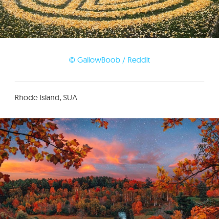
© GallowBoob / Reddit
Rhode Island, SUA