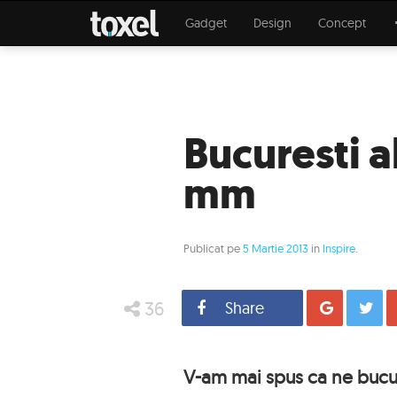
Gadget
Design
Concept
Bucuresti a
mm
Publicat pe
5 Martie 2013
in
Inspire
.
36
Share
Distrib
V-am mai spus ca ne bucu