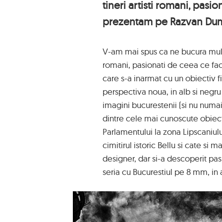
tineri artisti romani, pasio
prezentam pe Razvan Dum
V-am mai spus ca ne bucura mult 
romani, pasionati de ceea ce fa
care s-a inarmat cu un obiectiv f
perspectiva noua, in alb si negru 
imagini bucurestenii (si nu numa
dintre cele mai cunoscute obiecti
Parlamentului la zona Lipscaniulu
cimitirul istoric Bellu si cate s
designer, dar si-a descoperit pas
seria cu Bucurestiul pe 8 mm, in 