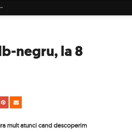
lb-negru, la 8
uie
Tweet
Pin
Email
ra mult atunci cand descoperim