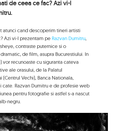
nati de ceea ce fac? Azi vi-l
itru.
atunci cand descoperim tineri artisti
c? Azi vi-l prezentam pe
Razvan Dumitru
,
isheye, contraste puternice si o
dramatic, de film, asupra Bucurestiului. In
i) vor recunoaste cu siguranta cateva
ve ale orasului, de la Palatul
i (Centrul Vechi), Banca Nationala,
i mai cate. Razvan Dumitru e de profesie web
iunea pentru fotografie si astfel s-a nascut
alb-negru.