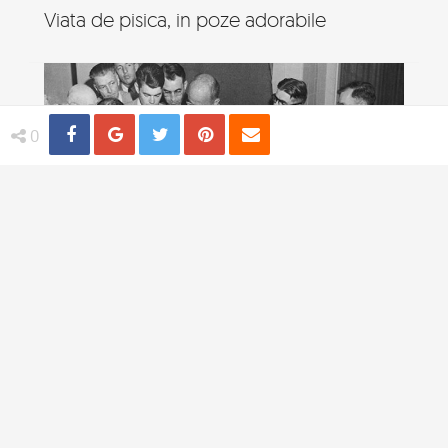
Viata de pisica, in poze adorabile
Share
Distribuie
Tweet
Pin
Email
0
4 practici medicale bizare utilizate in
trecut
TI-AR PLACEA