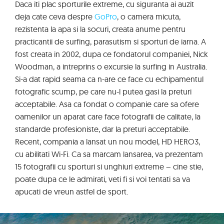
Daca iti plac sporturile extreme, cu siguranta ai auzit
deja cate ceva despre
GoPro
, o camera micuta,
rezistenta la apa si la socuri, creata anume pentru
practicantii de surfing, parasutism si sporturi de iarna. A
fost creata in 2002, dupa ce fondatorul companiei, Nick
Woodman, a intreprins o excursie la surfing in Australia.
Si-a dat rapid seama ca n-are ce face cu echipamentul
fotografic scump, pe care nu-l putea gasi la preturi
acceptabile. Asa ca fondat o companie care sa ofere
oamenilor un aparat care face fotografii de calitate, la
standarde profesioniste, dar la preturi acceptabile.
Recent, compania a lansat un nou model, HD HERO3,
cu abilitati Wi-Fi. Ca sa marcam lansarea, va prezentam
15 fotografii cu sporturi si unghiuri extreme – cine stie,
poate dupa ce le admirati, veti fi si voi tentati sa va
apucati de vreun astfel de sport.