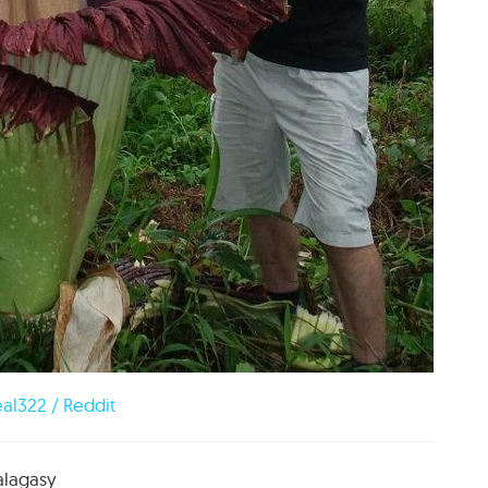
eal322 / Reddit
alagasy