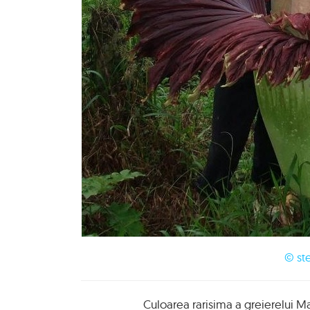
© st
Culoarea rarisima a greierelui M