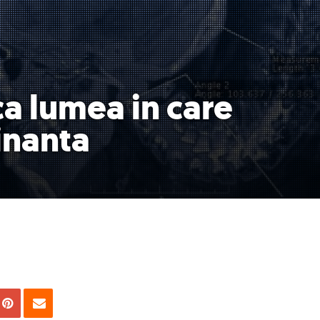
ca lumea in care
inanta
uie
Tweet
Pin
Email