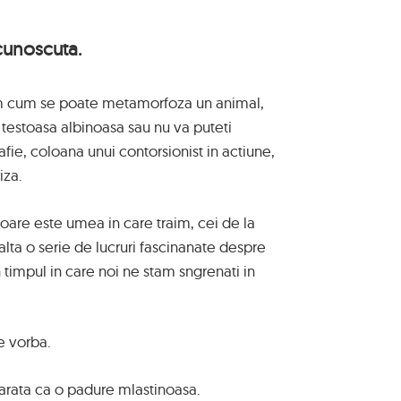
cunoscuta.
m cum se poate metamorfoza un animal,
 testoasa albinoasa sau nu va puteti
fie, coloana unui contorsionist in actiune,
iza.
toare este umea in care traim, cei de la
alta o serie de lucruri fascinanate despre
n timpul in care noi ne stam sngrenati in
e vorba.
arata ca o padure mlastinoasa.