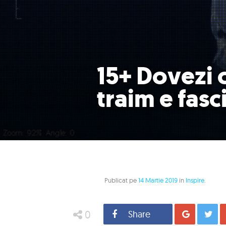
15+ Dovezi 
traim e fasc
Publicat pe
14 Martie 2019
in
Inspire
.
0
Share
Distrib