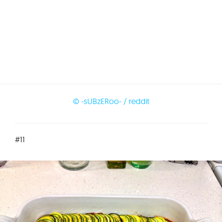
© -sUBzERoo- / reddit
#11