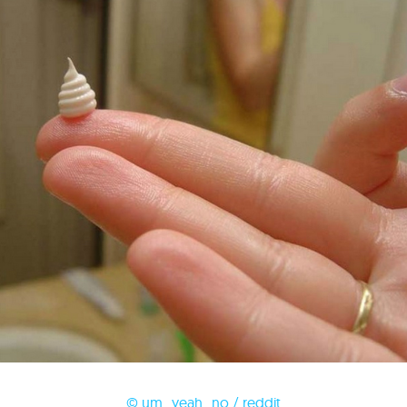
© um_yeah_no / reddit