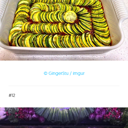
© GingerStu / imgur
#12