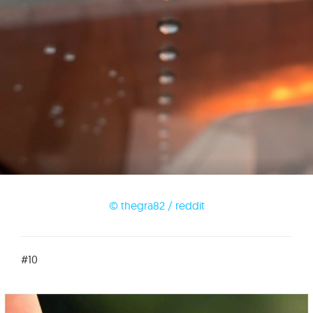
© thegra82 / reddit
#10