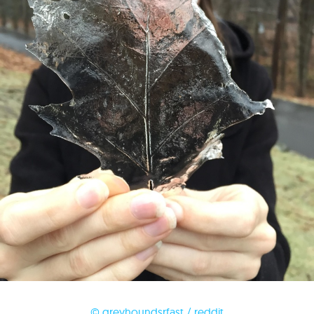
© greyhoundsrfast / reddit