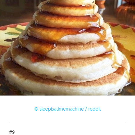
© sleepisatimemachine / reddit
#9