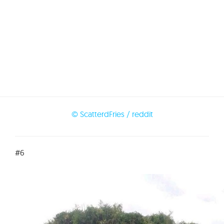
© ScatterdFries / reddit
#6