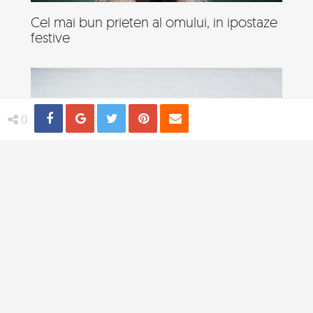
Cel mai bun prieten al omului, in ipostaze
festive
Share
Distribuie
Tweet
Pin
Email
0
19 Animale neindemanatice, in ipostaze
amuzante