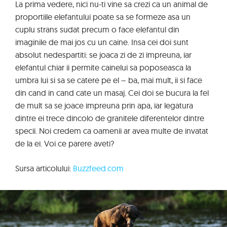
La prima vedere, nici nu-ti vine sa crezi ca un animal de
proportiile elefantului poate sa se formeze asa un
cuplu strans sudat precum o face elefantul din
imaginile de mai jos cu un caine. Insa cei doi sunt
absolut nedespartiti: se joaca zi de zi impreuna, iar
elefantul chiar ii permite cainelui sa poposeasca la
umbra lui si sa se catere pe el – ba, mai mult, ii si face
din cand in cand cate un masaj. Cei doi se bucura la fel
de mult sa se joace impreuna prin apa, iar legatura
dintre ei trece dincolo de granitele diferentelor dintre
specii. Noi credem ca oamenii ar avea multe de invatat
de la ei. Voi ce parere aveti?
Sursa articolului:
Buzzfeed.com