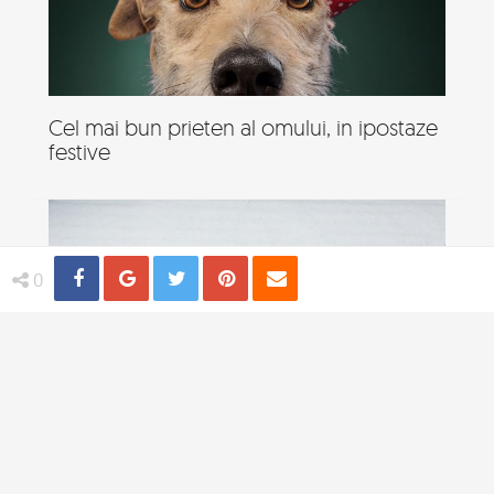
Cel mai bun prieten al omului, in ipostaze
festive
Share
Distribuie
Tweet
Pin
Email
0
19 Animale neindemanatice, in ipostaze
amuzante