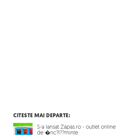
CITESTE MAI DEPARTE:
S-a lansat Zapas.ro - outlet online
de �nc?l??minte