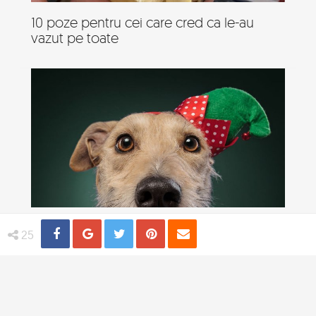
10 poze pentru cei care cred ca le-au
vazut pe toate
Cel mai bun prieten al omului, in ipostaze
Share
Distribuie
Tweet
Pin
Email
25
festive