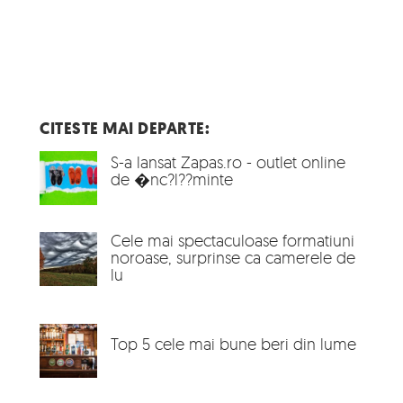
CITESTE MAI DEPARTE:
S-a lansat Zapas.ro - outlet online
de �nc?l??minte
Cele mai spectaculoase formatiuni
noroase, surprinse ca camerele de
lu
Top 5 cele mai bune beri din lume