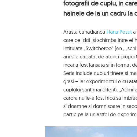
fotografii de cuplu, in care
hainele de la un cadru la c
Artista canadianca
Hana Pesut
a 
care cei doi isi schimba intre ei h
intitulata „Switcheroo” (en., „sc
ani si a capatat de atunci propor
incat a fost lansata si in format d
Seria include cupluri tinere si mai
grasi – iar experimentul e cu ata
cuplului sunt mai diferiti. „Admir
carora nu le-a fost frica sa imbra
si doamne si domnisoare in sacour
participa la un astfel de experi