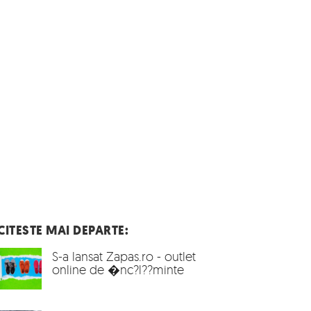
CITESTE MAI DEPARTE:
S-a lansat Zapas.ro - outlet
online de �nc?l??minte