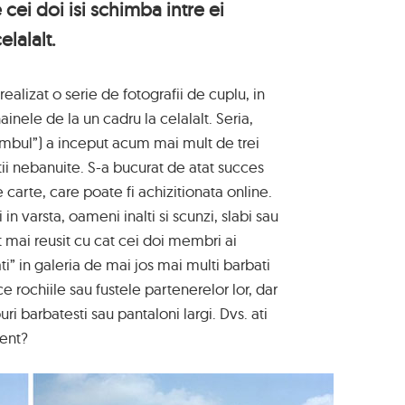
 cei doi isi schimba intre ei
elalalt.
realizat o serie de fotografii de cuplu, in
ainele de la un cadru la celalalt. Seria,
himbul”) a inceput acum mai mult de trei
tii nebanuite. S-a bucurat de atat succes
e carte, care poate fi achizitionata online.
 in varsta, oameni inalti si scunzi, slabi sau
t mai reusit cu cat cei doi membri ai
ati” in galeria de mai jos mai multi barbati
ce rochiile sau fustele partenerelor lor, dar
i barbatesti sau pantaloni largi. Dvs. ati
ment?