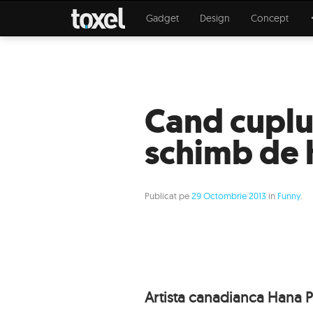
Gadget
Design
Concept
Cand cuplur
schimb de 
Publicat pe
29 Octombrie 2013
in
Funny
.
Artista canadianca Hana Pe