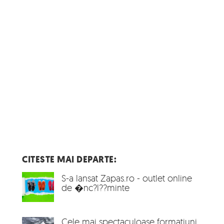
CITESTE MAI DEPARTE:
S-a lansat Zapas.ro - outlet online
de �nc?l??minte
Cele mai spectaculoase formatiuni