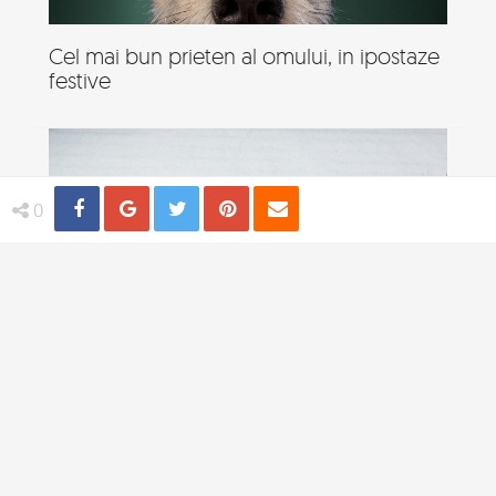
Cel mai bun prieten al omului, in ipostaze
festive
Share
Distribuie
Tweet
Pin
Email
0
19 Animale neindemanatice, in ipostaze
amuzante