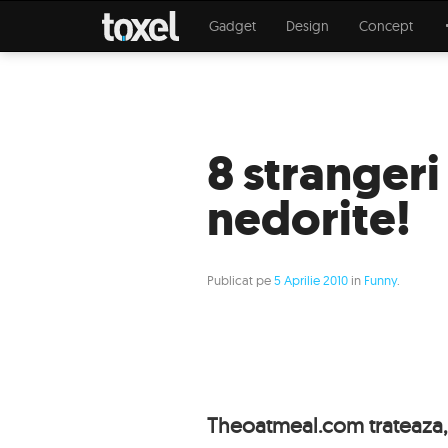
Gadget
Design
Concept
8 stranger
nedorite!
Publicat pe
5 Aprilie 2010
in
Funny
.
Theoatmeal.com trateaza, pr