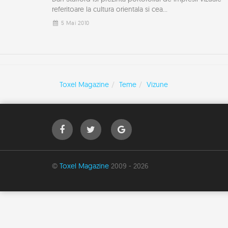
referitoare la cultura orientala si cea...
5 Mai 2010
Toxel Magazine
Teme
Vizune
©
Toxel Magazine
2009 - 2026