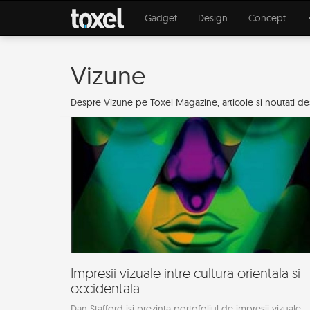
Gadget
Design
Concept
Vizune
Despre Vizune pe Toxel Magazine, articole si noutati despre
Impresii vizuale intre cultura orientala si
occidentala
Dan Stafford isi prezinta portofoliul de impresii vizuale