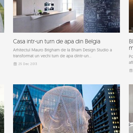
Casa intr-un turn de apa din Belgia
B
m
Arhitectul Mauro Brigham de la Bham Design Studio a
transformat un vechi turn de apa dintr-un...
Po
af
25 Dec 2013