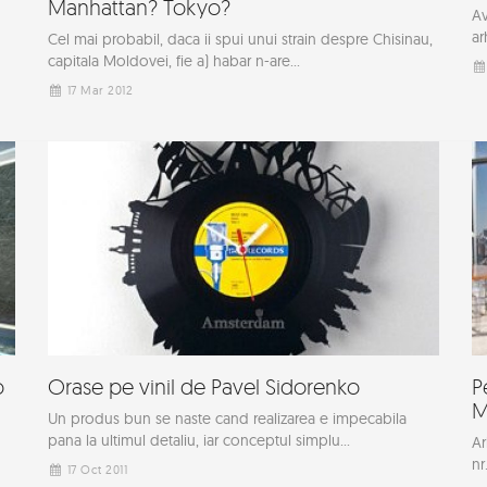
Manhattan? Tokyo?
Av
ar
Cel mai probabil, daca ii spui unui strain despre Chisinau,
capitala Moldovei, fie a) habar n-are...
17 Mar 2012
o
Orase pe vinil de Pavel Sidorenko
P
M
Un produs bun se naste cand realizarea e impecabila
pana la ultimul detaliu, iar conceptul simplu...
Ar
nr
17 Oct 2011