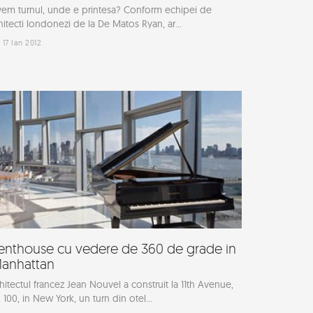
em turnul, unde e printesa? Conform echipei de
hitecti londonezi de la De Matos Ryan, ar...
17 Ian 2012
enthouse cu vedere de 360 de grade in
anhattan
hitectul francez Jean Nouvel a construit la 11th Avenue,
. 100, in New York, un turn din otel...