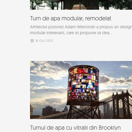
Turn de apa modular, remodelat
Arhitectul polonez Adam Wiercinski a propus un desig
modular interesant, care isi propune sa dea...
18 Oct 2013
Turnul de apa cu vitralii din Brooklyn