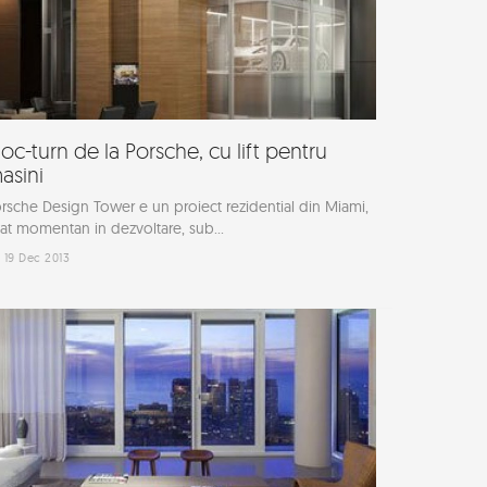
loc-turn de la Porsche, cu lift pentru
asini
rsche Design Tower e un proiect rezidential din Miami,
lat momentan in dezvoltare, sub...
19 Dec 2013