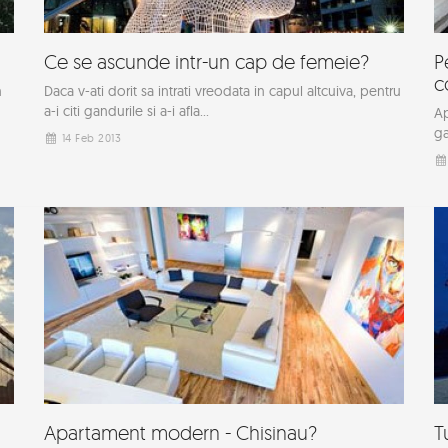
Ce se ascunde intr-un cap de femeie?
P
c
n
Daca v-ati dorit sa intrati vreodata in capul altcuiva, pentru
a-i citi gandurile si a-i afla...
Ap
ga
14 Feb 2013
Apartament modern - Chisinau?
T