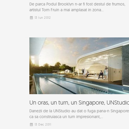
De parca Podul Brooklyn n-ar fi fost destul de frumos,
artistul Tom Fruin a mai amplasat in zona...
13 Iun 2012
Un oras, un turn, un Singapore, UNStudi
Danezii de la UNStudio au dat o fuga pana-n Singapore
ca sa construiasca un turn impresionant,...
13 Dec 2011