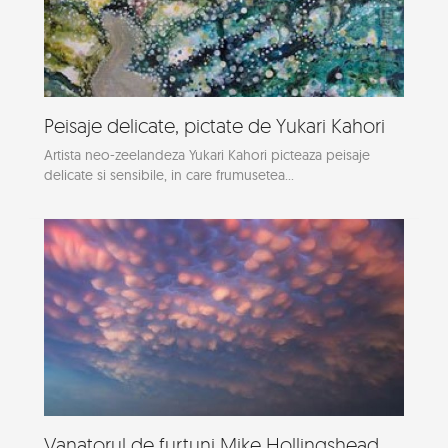
Peisaje delicate, pictate de Yukari Kahori
Artista neo-zeelandeza Yukari Kahori picteaza peisaje
delicate si sensibile, in care frumusetea...
Vanatorul de furtuni Mike Hollingshead