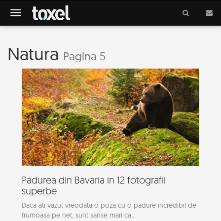
Meniu
Natura
Pagina 5
Padurea din Bavaria in 12 fotografii
superbe
Daca ati vazut vreodata o poza cu o padure incredibil de
frumoasa pe net, sunt sanse mari ca...