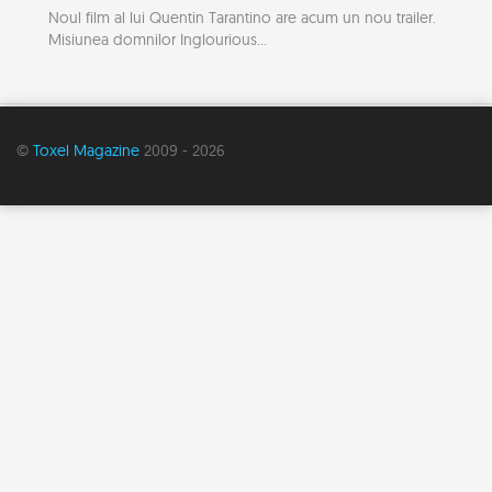
Noul film al lui Quentin Tarantino are acum un nou trailer.
Misiunea domnilor Inglourious...
©
Toxel Magazine
2009 - 2026