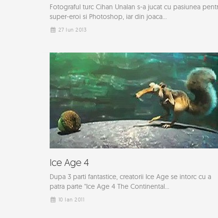
Fotograful turc Cihan Unalan s-a jucat cu pasiunea pent
super-eroi si Photoshop, iar din joaca...
27 Iun 2013
Ice Age 4
Dupa 3 parti fantastice, creatorii Ice Age se intorc cu a
patra parte "Ice Age 4 The Continental...
10 Ian 2011