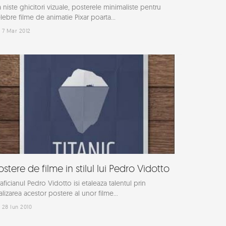
 niste ghicitori vizuale, posterele minimaliste pentru
lebre filme de animatie Pixar poarta...
7 Mar 2012
ostere de filme in stilul lui Pedro Vidotto
aficianul Pedro Vidotto isi etaleaza talentul prin
alizarea acestor postere al unor filme...
28 Iun 2010