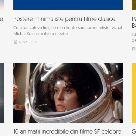
te
Postere minimaliste pentru filme clasice
P
B
Cu doar cateva linii, fie ele drepte sau curbe, artistul vizual
Michal Krasnopolski a creat o...
Il
de
12 Noi 2013
10 animatii incredibile din filme SF celebre
G