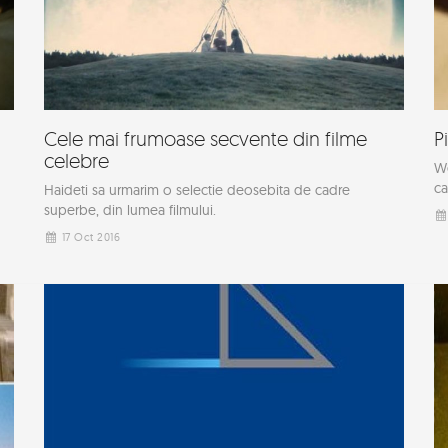
Cele mai frumoase secvente din filme
P
celebre
We
ca
Haideti sa urmarim o selectie deosebita de cadre
superbe, din lumea filmului.
17 Oct 2016