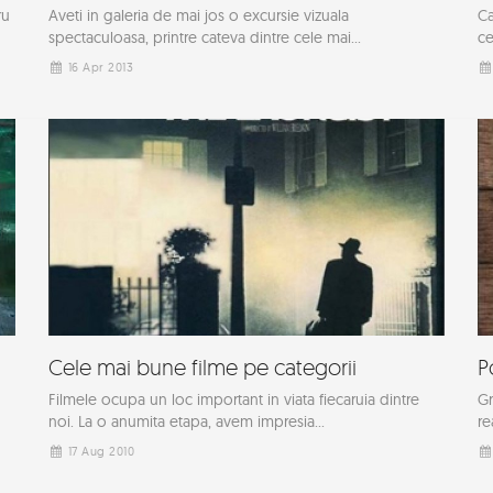
ru
Aveti in galeria de mai jos o excursie vizuala
Ca
spectaculoasa, printre cateva dintre cele mai...
ce
16 Apr 2013
Cele mai bune filme pe categorii
P
Filmele ocupa un loc important in viata fiecaruia dintre
Gr
noi. La o anumita etapa, avem impresia...
re
17 Aug 2010