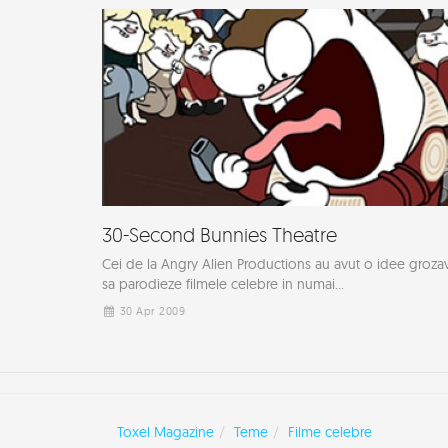
30-Second Bunnies Theatre
Cei de la Angry Alien Productions au avut o idee groza
sa parodieze filmele celebre in numai...
30 Apr 2009
Toxel Magazine
Teme
Filme celebre