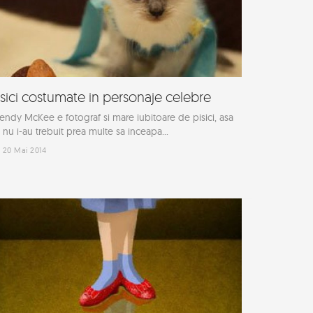
isici costumate in personaje celebre
ndy McKee e fotograf si mare iubitoare de pisici, asa
 nu i-au trebuit prea multe sa inceapa...
20 Mai 2014