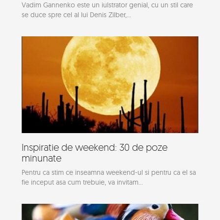
Vadim Gannenko este un iulstrator genial, cu un stil care
se duce spre cel al lui Denis Zilber,...
Inspiratie de weekend: 30 de poze
minunate
Pentru ca stim ce inseamna weekend-ul si pentru ca el sa
fie inceput asa cum trebuie, va invitam...