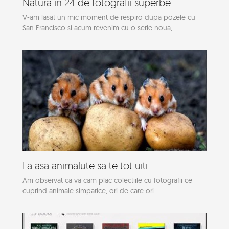
Natura in 24 de fotografii superbe
V-am lasat un mic moment de respiro dupa pozele cu
San Francisco si acum revenim cu o serie noua,...
La asa animalute sa te tot uiti...
Am observat ca va cam plac colectiile cu fotografii ce
cuprind animale simpatice, ori de cate ori...