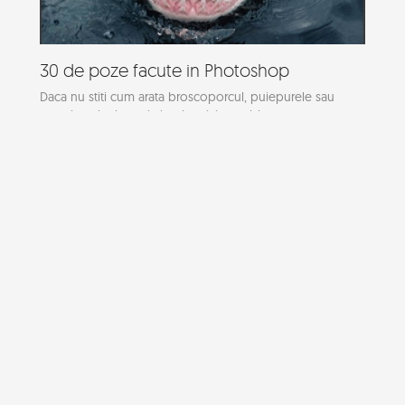
30 de poze facute in Photoshop
Daca nu stiti cum arata broscoporcul, puiepurele sau
veveritocainele nu-i absolut nicio problema,...
Darksiders
La un asemenea nume, War are un arsenal pe cinste sub
comanda sa. O sabie imensa (Chaoseater), un...