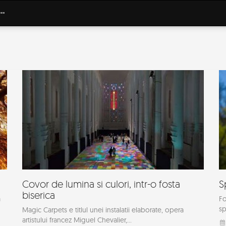
Covor de lumina si culori, intr-o fosta
S
biserica
a
Fo
sp
Magic Carpets e titlul unei instalatii elaborate, opera
artistului francez Miguel Chevalier,...