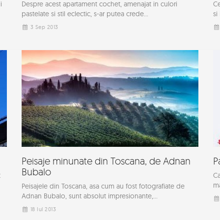
i
Despre acest apartament cochet, amenajat in culori
Ce
pastelate si stil eclectic, s-ar putea crede...
si
3 Sep 2013
Peisaje minunate din Toscana, de Adnan
P
Bubalo
t
Ca
ma
Peisajele din Toscana, asa cum au fost fotografiate de
Adnan Bubalo, sunt absolut impresionante,...
18 Iul 2013