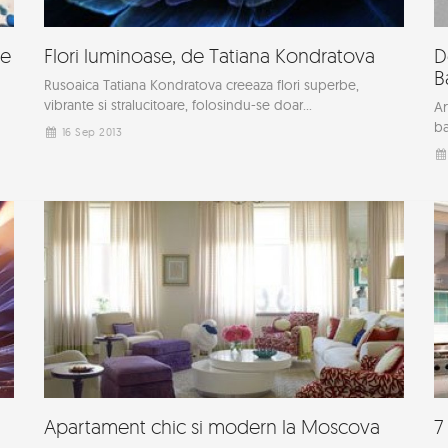
de
Flori luminoase, de Tatiana Kondratova
D
B
Rusoaica Tatiana Kondratova creeaza flori superbe,
vibrante si stralucitoare, folosindu-se doar...
Ar
ba
16 Sep 2013
Apartament chic si modern la Moscova
7