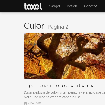
Gadget
Design
Concept
Culori
Pagina 2
12 poze superbe cu copaci toamna
Dupa explozia de culori si temperatura verii, aproape c
nici nu ne vine sa credem cat de brusc...
4 Dec 2016