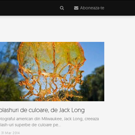
Aboneaza-te
plashuri de culoare, de Jack Long
tograful american din Milwaukee, Jack Long, creeaza
lash-uri superbe de culoare pe...
31 Mar 2014