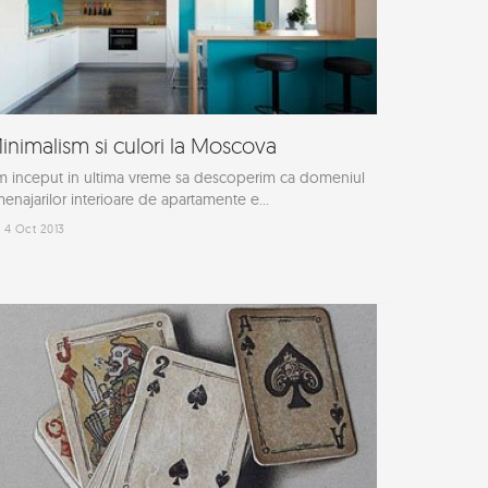
inimalism si culori la Moscova
 inceput in ultima vreme sa descoperim ca domeniul
enajarilor interioare de apartamente e...
4 Oct 2013