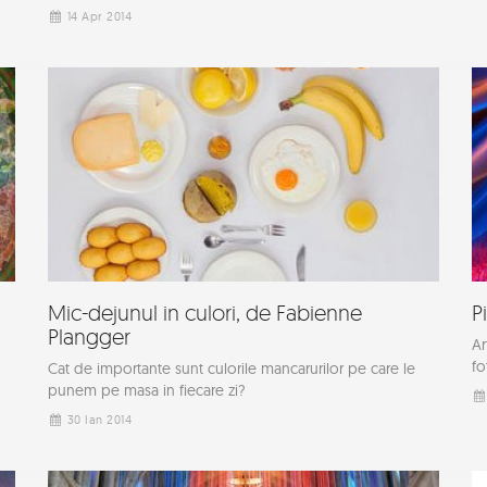
14 Apr 2014
Mic-dejunul in culori, de Fabienne
P
Plangger
Ar
fo
Cat de importante sunt culorile mancarurilor pe care le
punem pe masa in fiecare zi?
30 Ian 2014