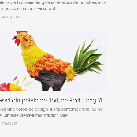
le sapte bucatarii din galeria de astazi demonstreaza ca
 in bucatarie culorile vii se pot...
30 Aug 2013
asari din petale de flori, de Red Hong Yi
nd vine vorba de design si arta contemporana, nu ne
i uimeste creativitatea artistilor, care...
17 Iul 2013