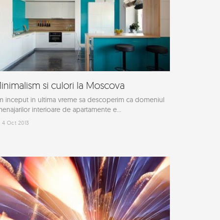
inimalism si culori la Moscova
 inceput in ultima vreme sa descoperim ca domeniul
enajarilor interioare de apartamente e...
4 Oct 2013