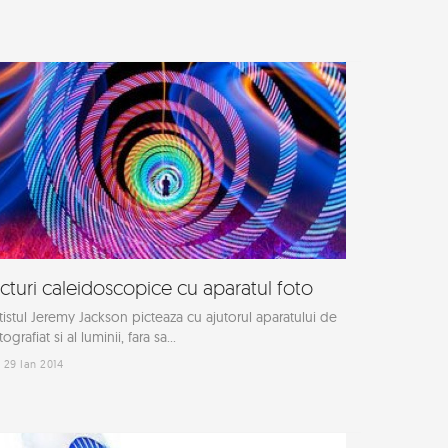
icturi caleidoscopice cu aparatul foto
tistul Jeremy Jackson picteaza cu ajutorul aparatului de
tografiat si al luminii, fara sa...
29 Ian 2014