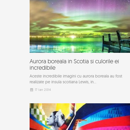
Aurora boreala in Scotia si culorile ei
incredibile
Aceste incredibile imagini cu aurora boreala au fost
realizate pe insula scotiana Lewis, in...
17 Ian 2014