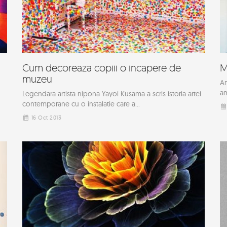
Cum decoreaza copiii o incapere de
M
muzeu
Am
am
Legendara artista nipona Yayoi Kusama a scris istoria artei
contemporane cu o instalatie care a...
16 Oct 2013