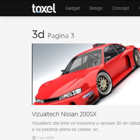
Gadget
Design
Concept
3d
Pagina 3
Vizualtech Nissan 200SX
Vizualtech stie bine ce inseamna o randare 3D de calita
si ne prezinta ultima lor creatie: un...
1 Iun 2009