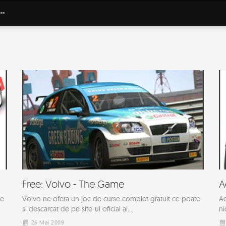
Free: Volvo - The Game
A
te
Volvo ne ofera un joc de curse complet gratuit ce poate
Ac
si descarcat de pe site-ul oficial al...
ni
26 Mai 2009