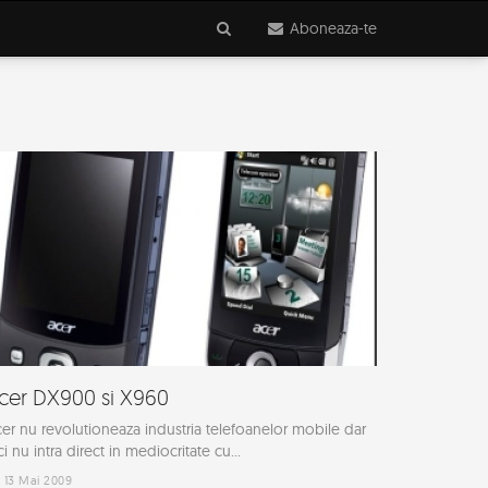
Aboneaza-te
cer DX900 si X960
er nu revolutioneaza industria telefoanelor mobile dar
ci nu intra direct in mediocritate cu...
13 Mai 2009