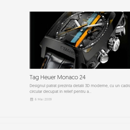
Tag Heuer Monaco 24
Designul patrat prezinta detalii 3D moderne, cu un cadr
circular decupat in relief pentru a...
6 Mai 2009