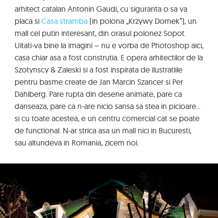
arhitect catalan Antonin Gaudi, cu siguranta o sa va
placa si
Casa stramba
(in polona „Krzywy Domek”), un
mall cel putin interesant, din orasul polonez Sopot.
Uitati-va bine la imagini – nu e vorba de Photoshop aici,
casa chiar asa a fost construtia. E opera arhitectilor de la
Szotynscy & Zaleski si a fost inspirata de ilustratiile
pentru basme create de Jan Marcin Szancer si Per
Dahlberg. Pare rupta din desene animate, pare ca
danseaza, pare ca n-are nicio sansa sa stea in picioare...
si cu toate acestea, e un centru comercial cat se poate
de functional. N-ar strica asa un mall nici in Bucuresti,
sau altundeva in Romania, zicem noi.