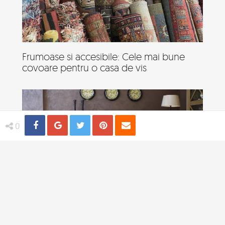
Frumoase si accesibile: Cele mai bune
covoare pentru o casa de vis
Share
Distribuie
Tweet
Pin
Email
0
Cum iti transformi spatiul de locuit intr-o
casa de vis