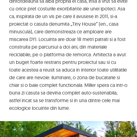
dintotdeauna sa aiba propria ei casa, insa a vrut sa evite
cu orice pret costurile exorbitante ale unei ipoteci. Asa
ca, inspirata de un vis pe care il avusese in 2011, si-a
proiectat o casuta denumita „Tiny House” (en., casa
minuscula), care demonstreaza ce amploare are
miscarea DYI. Locuinta are doar 18 metri patrati si a fost
construita pe parcursul a doi ani, din materiale
reciclabile, pe o platforma de remorca. Arhitecta a avut
un buget foarte restrans pentru proiectul sau si cu
toate acestea a reusit sa aduca in interior toate utilitatile
de care are nevoie: iluminare, o zona de bucatarie si
chiar si o baie complet functionala. Miller spera ca intr-o
buna zi casuta sa devina complet auto-sustenabila,
astfel incat sa se transforme si in una dintre cele mai
ecologice locuinte din lume.