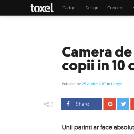
Gadget
Design
Concept
Camera de 
copii in 10
Publicat pe
25 Aprilie 2013
in
Design
.
2
Share
Distrib
Unii parinti ar face absolut