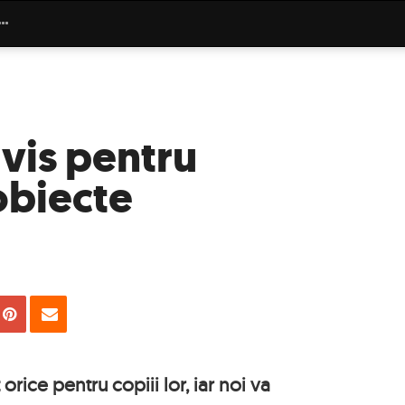
vis pentru
 obiecte
uie
Tweet
Pin
Email
 orice pentru copiii lor, iar noi va