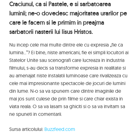
Craciunul, ca si Pastele, e si sarbatoarea
luminii; ne-o dovedesc majoritatea urarilor pe
care le facem si le primim in preajma
sarbatorii nasterii lui Iisus Hristos.
Nu incep cele mai multe dintre ele cu expresia „fie ca
lumina...”? Ei bine, niste americani, fie ei simpli locuitori ai
Statelor Unite sau scenografi care lucreaza in industria
filmului, s-au decis sa transforme expresia in realitate si
au amenajat niste instalatii luminoase care rivalizeaza cu
cele mai impresionante spectacole de jocuri de lumini
din lume. N-o sa va spunem care dintre imaginile de
mai jos sunt culese de prin filme si care chiar exista in
viata reala. O sa va lasam sa ghiciti si o sa va invitam sa
ne spuneti in comentarii.
Sursa articolului:
Buzzfeed.com