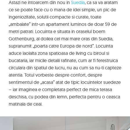
Astazi ne intoarcem din nou in
Suedia
, ca sa va aratam
ce se poate face cu o mana de idei simple, un pic de
ingeniozitate, solutii compacte si curate, toate
„ambalate” intr-un apartament luminos de doar 59 de
metri patrati. Locuinta e situata in oraselul boem
Gothenburg, al doilea cel mai mare oras din Suedia,
supranumit „poarta catre Europa de nord”. Locuinta
aduce laolalta zona spatioasa de living cu biroul si
bucataria, iar micile detalii rafinate, cum ar fi ferestruica
circulara din spatiul de lucru, nu au cum sa nu-ti capteze
atentia. Totul vorbeste despre confort, despre
sentimentul de „acasa” atat de tipic locuintelor suedeze
– iar imaginea e completata perfect de mica terasa
deschisa, cu podea din lemn, perfecta pentru o ceasca
matinala de ceai.