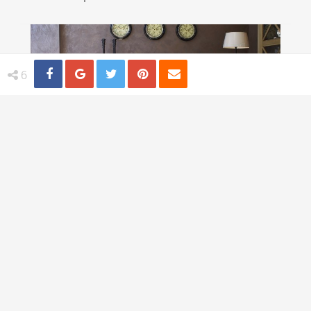
Share
Distribuie
Tweet
Pin
Email
6
Cum iti transformi spatiul de locuit intr-o
casa de vis
TI-AR PLACEA