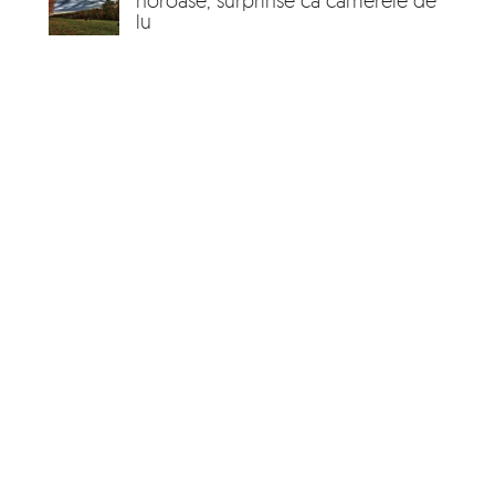
noroase, surprinse ca camerele de
lu