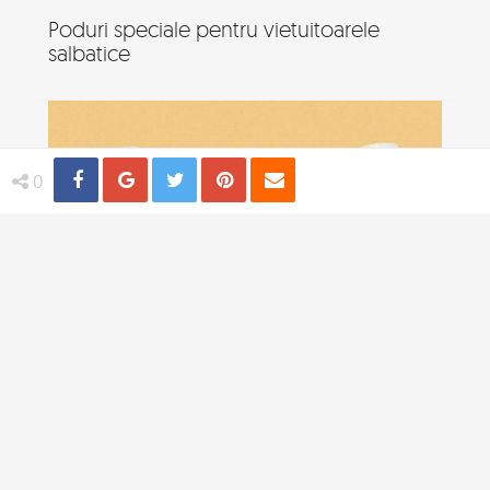
Poduri speciale pentru vietuitoarele
salbatice
Share
Distribuie
Tweet
Pin
Email
0
Branduri calorice, conceptul ingenios
pentru cei atenti la silueta