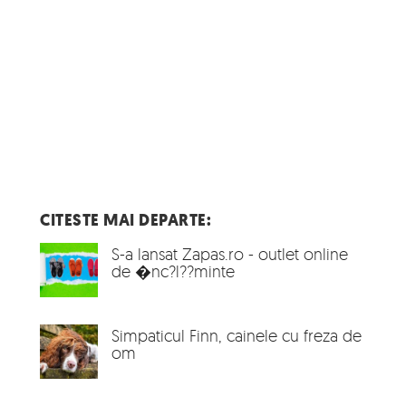
CITESTE MAI DEPARTE:
S-a lansat Zapas.ro - outlet online
de �nc?l??minte
Simpaticul Finn, cainele cu freza de
om