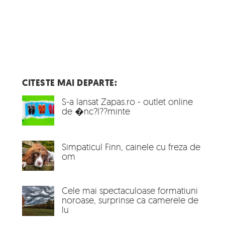
CITESTE MAI DEPARTE:
S-a lansat Zapas.ro - outlet online
de �nc?l??minte
Simpaticul Finn, cainele cu freza de
om
Cele mai spectaculoase formatiuni
noroase, surprinse ca camerele de
lu