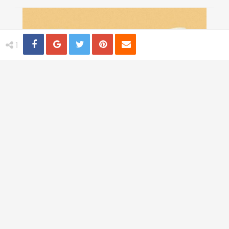
Share
Distribuie
Tweet
Pin
Email
1
Branduri calorice, conceptul ingenios
pentru cei atenti la silueta
TI-AR PLACEA
Trandafiri albastri