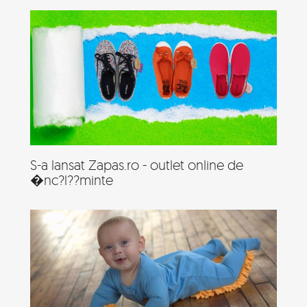
S-a lansat Zapas.ro - outlet online de
�nc?l??minte