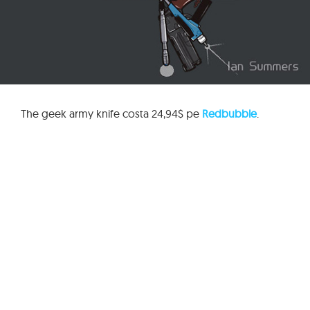
The geek army knife costa 24,94$ pe
Redbubble
.