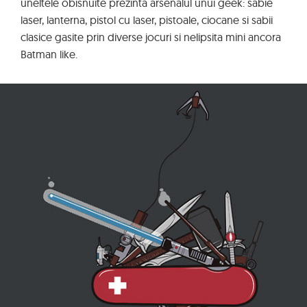
uneltele obisnuite prezinta arsenalul unui geek: sabie
laser, lanterna, pistol cu laser, pistoale, ciocane si sabii
clasice gasite prin diverse jocuri si nelipsita mini ancora
Batman like.