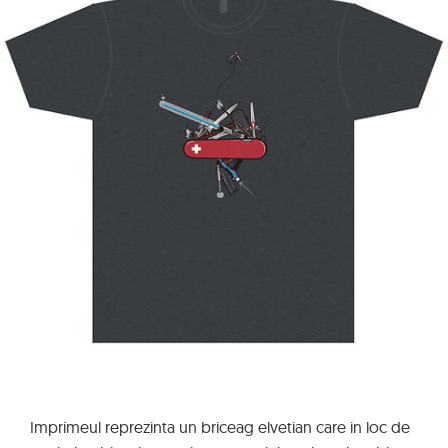
Imprimeul reprezinta un briceag elvetian care in loc de