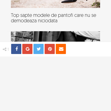
Top sapte modele de pantofi care nu se
demodeaza niciodata
Share
Distribuie
Tweet
Pin
Email
1
Piese vestimentare nemuritoare care pot
fi asorate la orice tinuta