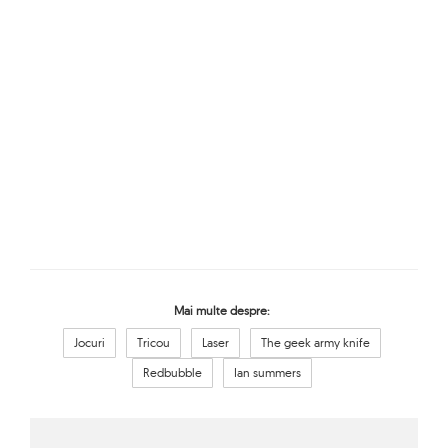
Mai multe despre:
Jocuri
Tricou
Laser
The geek army knife
Redbubble
Ian summers