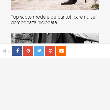
Top sapte modele de pantofi care nu se
demodeaza niciodata
Share
Distribuie
Tweet
Pin
Email
0
Piese vestimentare nemuritoare care pot
fi asorate la orice tinuta