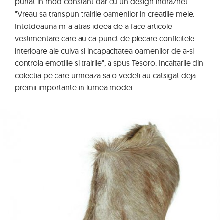
purtat in mod constant dar cu un design indraznet.
"Vreau sa transpun trairile oamenilor in creatiile mele.
Intotdeauna m-a atras ideea de a face articole
vestimentare care au ca punct de plecare conflcitele
interioare ale cuiva si incapacitatea oamenilor de a-si
controla emotiile si trairile", a spus Tesoro. Incaltarile din
colectia pe care urmeaza sa o vedeti au catsigat deja
premii importante in lumea modei.