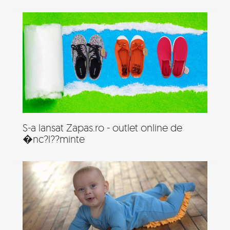
S-a lansat Zapas.ro - outlet online de
�nc?l??minte