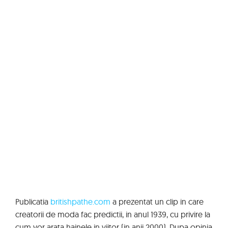
Publicatia
britishpathe.com
a prezentat un clip in care
creatorii de moda fac predictii, in anul 1939, cu privire la
cum vor arata hainele in viitor (in anii 2000). Dupa opinia