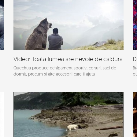
Video: Toata lumea are nevoie de caldura
D
Quechua produce echipament sportiv, corturi, saci de
Br
dormit, precum si alte accesorii care ii ajuta
pu