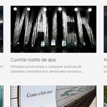
Cuvinte rostite de apa
A
ni!
Filmuletul promoveaza o campanie sustinuta de
Ad
Solidarites International in diminuarea numarului...
pr