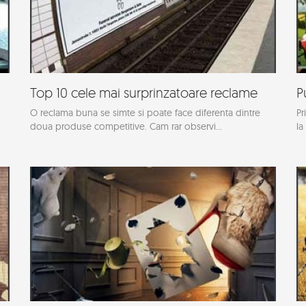
Top 10 cele mai surprinzatoare reclame
P
O reclama buna se simte si poate face diferenta dintre
Pr
doua produse competitive. Cam rar observi...
la