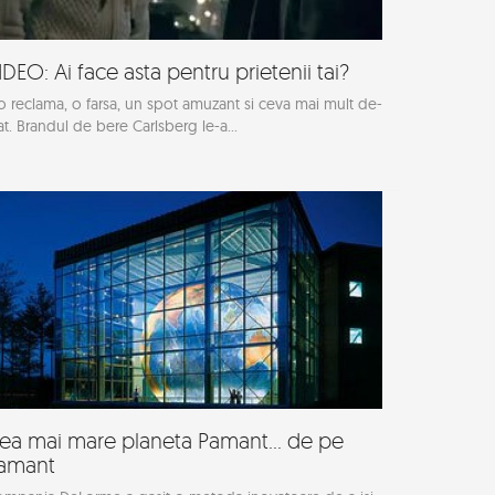
IDEO: Ai face asta pentru prietenii tai?
o reclama, o farsa, un spot amuzant si ceva mai mult de-
at. Brandul de bere Carlsberg le-a...
ea mai mare planeta Pamant... de pe
amant