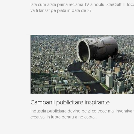
Iata cum arata prima reclama TV a noului StarCraft II. Joc
va fi lansat pe piata in data de 27...
Campanii publicitare inspirante
Industria publicitara devine pe zi ce trece mai inventiva 
creativa. In lupta pentru a ne capta...