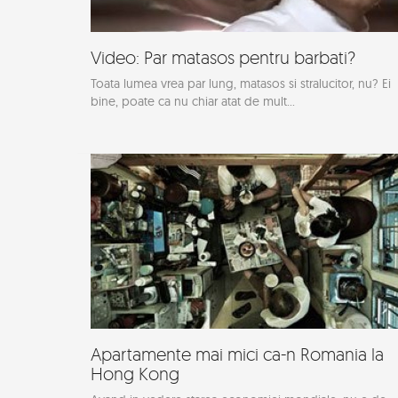
Video: Par matasos pentru barbati?
Toata lumea vrea par lung, matasos si stralucitor, nu? Ei
bine, poate ca nu chiar atat de mult...
Apartamente mai mici ca-n Romania la
Hong Kong