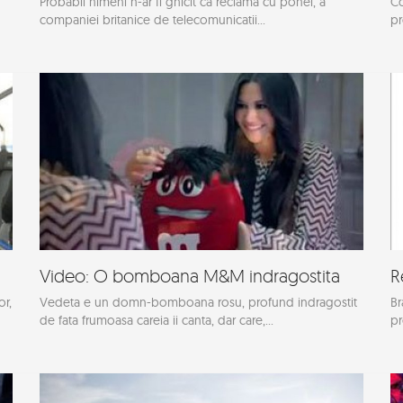
Probabil nimeni n-ar fi ghicit ca reclama cu ponei, a
Co
companiei britanice de telecomunicatii...
pr
Video: O bomboana M&M indragostita
R
or,
Vedeta e un domn-bomboana rosu, profund indragostit
Br
de fata frumoasa careia ii canta, dar care,...
pr