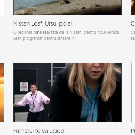
Nissan Leaf: Ursul polar
C
O reclama bine realizata de la Nissan, pentru noul vehicul
Ca
Leaf, programat pentru lansare in...
sa
Fumatul te va ucide
P