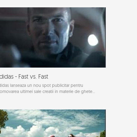
didas - Fast vs. Fast
idas lanseaza un nou spot publicitar pentru
omovarea ultimei sale creatii in materie de ghete...