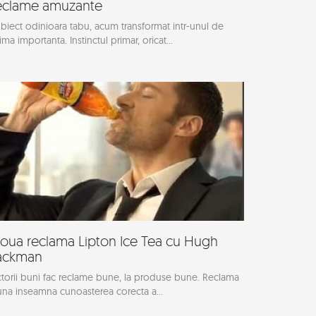
eclame amuzante
biect odinioara tabu, acum transformat intr-unul de
ima importanta. Instinctul primar, oricat...
oua reclama Lipton Ice Tea cu Hugh
ackman
torii buni fac reclame bune, la produse bune. Reclama
na inseamna cunoasterea corecta a...