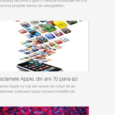
mpania DeLorme a gasit o metoda inovatoare de a isi
omova propriile servicii de cartografiere...
eclamele Apple, din anii 70 pana azi
andul Apple nu mai are nevoie de niciun fel de
ezentare, judecand dupa numarul incredibil de...