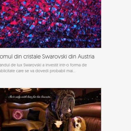
omul din cristale Swarovski din Austria
andul de lux Swarovski a investit intr-o forma de
blicitate care se va dovedi probabil mai...