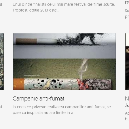
r
ul
Unul dintre finalistii celui mai mare festival de filme scurte,
Tropfest, editia 2010 este...
Su
pr
Campanie anti-fumat
N
J
si
In ceea ce priveste realizarea campaniilor anti-fumat, se
pare ca inspiratia nu are limite in a...
Ac
bu