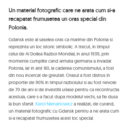
Un material fotografic care ne arata cum si-a
recapatat frumusetea un oras special din
Polonia.
Gdansk este al saselea oras ca marime din Polonia si
reprezinta un loc istoric simbolic. A trecut, in timpul
celui de Al Doilea Razboi Mondial, in anul 1939, prin
momente cumplite cand armata germana a invadat
Polonia, iar in anii '80, la caderea comunismului, a fost
din nou incercat de greutati. Orasul a fost distrus in
proportie de 90% in timpul razboiului si au fost nevoie
de 70 de ani si de investitii uriase pentru ca recontructia
acestuia, care s-a facut dupa modelul vechi, sa fie dusa
la bun sfarsit.
Karol Nienartowicz
a realizat, de curand,
un material fotografic cu Gdansk pentru a ne arata cum
si-a recapatat frumusetea acest loc special.