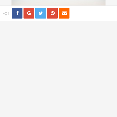
Share
Distribuie
Tweet
Pin
Email
1
Destinatii sigure pentru o femeie care
calatoreste singura
TI-AR PLACEA
Trandafiri albastri