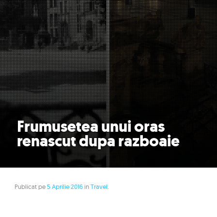
Frumusetea unui oras
renascut dupa razboaie
Publicat pe
5 Aprilie 2016
in
Travel
.