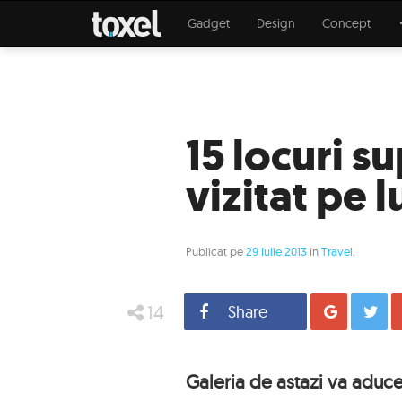
Gadget
Design
Concept
15 locuri s
vizitat pe 
Publicat pe
29 Iulie 2013
in
Travel
.
14
Share
Distrib
Galeria de astazi va aduce