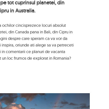
pe tot cuprinsul planetei, din
pru in Australia.
a ochilor cincisprezece locuri absolut
tei, din Canada pana in Bali, din Cipru in
agini despre care speram ca va vor da
si inspira, oriunde ati alege sa va petreceti
i in comentarii ce planuri de vacanta
asit un loc frumos de explorat in Romania?