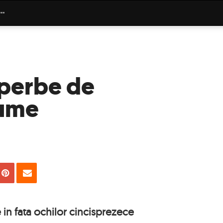
uperbe de
lume
uie
Tweet
Pin
Email
 in fata ochilor cincisprezece