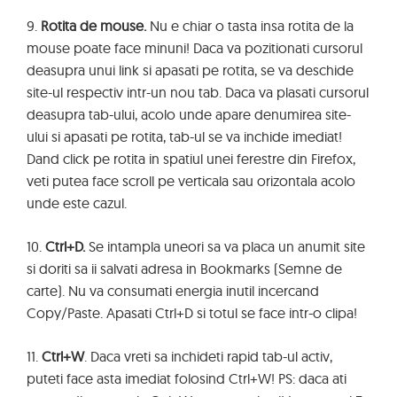
9.
Rotita de mouse.
Nu e chiar o tasta insa rotita de la
mouse poate face minuni! Daca va pozitionati cursorul
deasupra unui link si apasati pe rotita, se va deschide
site-ul respectiv intr-un nou tab. Daca va plasati cursorul
deasupra tab-ului, acolo unde apare denumirea site-
ului si apasati pe rotita, tab-ul se va inchide imediat!
Dand click pe rotita in spatiul unei ferestre din Firefox,
veti putea face scroll pe verticala sau orizontala acolo
unde este cazul.
10.
Ctrl+D.
Se intampla uneori sa va placa un anumit site
si doriti sa ii salvati adresa in Bookmarks (Semne de
carte). Nu va consumati energia inutil incercand
Copy/Paste. Apasati Ctrl+D si totul se face intr-o clipa!
11.
Ctrl+W
. Daca vreti sa inchideti rapid tab-ul activ,
puteti face asta imediat folosind Ctrl+W! PS: daca ati