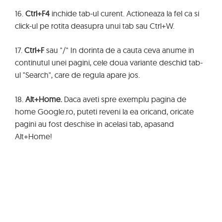
16.
Ctrl+F4
inchide tab-ul curent. Actioneaza la fel ca si
click-ul pe rotita deasupra unui tab sau Ctrl+W.
17.
Ctrl+F
sau "/" In dorinta de a cauta ceva anume in
continutul unei pagini, cele doua variante deschid tab-
ul "Search", care de regula apare jos.
18.
Alt+Home.
Daca aveti spre exemplu pagina de
home Google.ro, puteti reveni la ea oricand, oricate
pagini au fost deschise in acelasi tab, apasand
Alt+Home!