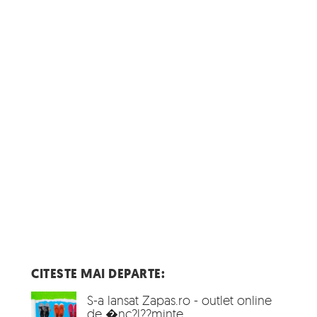
CITESTE MAI DEPARTE:
S-a lansat Zapas.ro - outlet online
de �nc?l??minte