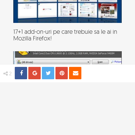
17+1 add-on-uri pe care trebuie sa le ai in
Mozilla Firefox!
Share
Distribuie
Tweet
Pin
Email
2
Free download: Recupereaza-ti fisierele
cu Recuva!