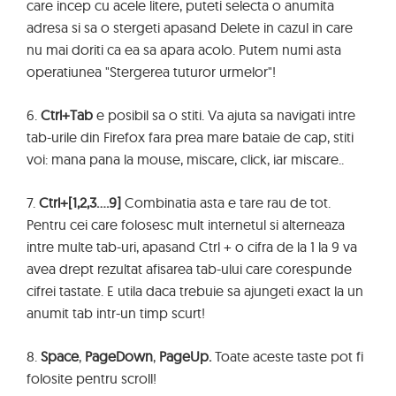
care incep cu acele litere, puteti selecta o anumita
adresa si sa o stergeti apasand Delete in cazul in care
nu mai doriti ca ea sa apara acolo. Putem numi asta
operatiunea "Stergerea tuturor urmelor"!
6.
Ctrl+Tab
e posibil sa o stiti. Va ajuta sa navigati intre
tab-urile din Firefox fara prea mare bataie de cap, stiti
voi: mana pana la mouse, miscare, click, iar miscare..
7.
Ctrl+[1,2,3….9]
Combinatia asta e tare rau de tot.
Pentru cei care folosesc mult internetul si alterneaza
intre multe tab-uri, apasand Ctrl + o cifra de la 1 la 9 va
avea drept rezultat afisarea tab-ului care corespunde
cifrei tastate. E utila daca trebuie sa ajungeti exact la un
anumit tab intr-un timp scurt!
8.
Space
,
PageDown
,
PageUp.
Toate aceste taste pot fi
folosite pentru scroll!