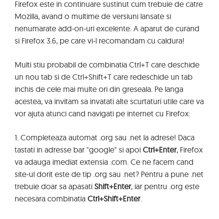
Firefox este in continuare sustinut cum trebuie de catre
Mozilla, avand o multime de versiuni lansate si
nenumarate add-on-uri excelente. A aparut de curand
si Firefox 3.6, pe care vi-l recomandam cu caldura!
Multi stiu probabil de combinatia Ctrl+T care deschide
un nou tab si de Ctrl+Shift+T care redeschide un tab
inchis de cele mai multe ori din greseala. Pe langa
acestea, va invitam sa invatati alte scurtaturi utile care va
vor ajuta atunci cand navigati pe internet cu Firefox:
1. Completeaza automat .org sau .net la adrese! Daca
tastati in adresse bar "google" si apoi
Ctrl+Enter
, Firefox
va adauga imediat extensia .com. Ce ne facem cand
site-ul dorit este de tip .org sau .net? Pentru a pune .net
trebuie doar sa apasati
Shift+Enter
, iar pentru .org este
necesara combinatia
Ctrl+Shift+Enter
.