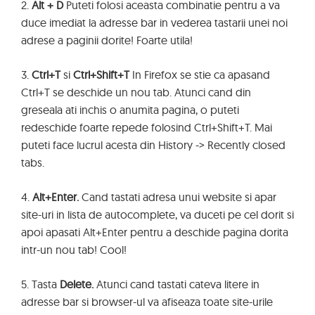
2.
Alt + D
Puteti folosi aceasta combinatie pentru a va
duce imediat la adresse bar in vederea tastarii unei noi
adrese a paginii dorite! Foarte utila!
3.
Ctrl+T
si
Ctrl+Shift+T
In Firefox se stie ca apasand
Ctrl+T se deschide un nou tab. Atunci cand din
greseala ati inchis o anumita pagina, o puteti
redeschide foarte repede folosind Ctrl+Shift+T. Mai
puteti face lucrul acesta din History -> Recently closed
tabs.
4.
Alt+Enter.
Cand tastati adresa unui website si apar
site-uri in lista de autocomplete, va duceti pe cel dorit si
apoi apasati Alt+Enter pentru a deschide pagina dorita
intr-un nou tab! Cool!
5. Tasta
Delete.
Atunci cand tastati cateva litere in
adresse bar si browser-ul va afiseaza toate site-urile