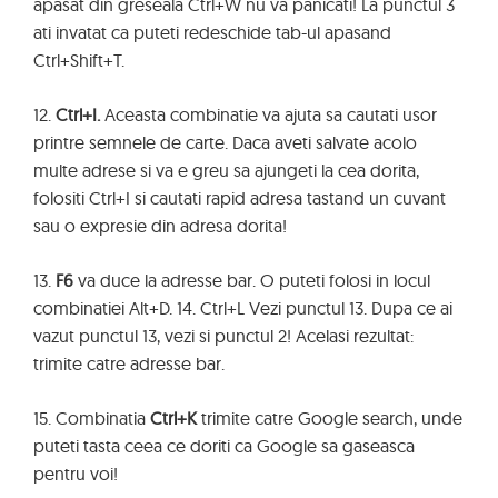
apasat din greseala Ctrl+W nu va panicati! La punctul 3
ati invatat ca puteti redeschide tab-ul apasand
Ctrl+Shift+T.
12.
Ctrl+I.
Aceasta combinatie va ajuta sa cautati usor
printre semnele de carte. Daca aveti salvate acolo
multe adrese si va e greu sa ajungeti la cea dorita,
folositi Ctrl+I si cautati rapid adresa tastand un cuvant
sau o expresie din adresa dorita!
13.
F6
va duce la adresse bar. O puteti folosi in locul
combinatiei Alt+D. 14. Ctrl+L Vezi punctul 13. Dupa ce ai
vazut punctul 13, vezi si punctul 2! Acelasi rezultat:
trimite catre adresse bar.
15. Combinatia
Ctrl+K
trimite catre Google search, unde
puteti tasta ceea ce doriti ca Google sa gaseasca
pentru voi!