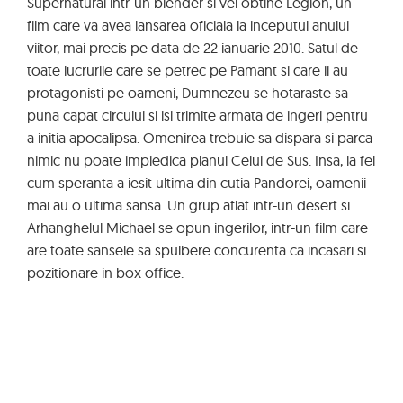
Supernatural intr-un blender si vei obtine Legion, un
film care va avea lansarea oficiala la inceputul anului
viitor, mai precis pe data de 22 ianuarie 2010. Satul de
toate lucrurile care se petrec pe Pamant si care ii au
protagonisti pe oameni, Dumnezeu se hotaraste sa
puna capat circului si isi trimite armata de ingeri pentru
a initia apocalipsa. Omenirea trebuie sa dispara si parca
nimic nu poate impiedica planul Celui de Sus. Insa, la fel
cum speranta a iesit ultima din cutia Pandorei, oamenii
mai au o ultima sansa. Un grup aflat intr-un desert si
Arhanghelul Michael se opun ingerilor, intr-un film care
are toate sansele sa spulbere concurenta ca incasari si
pozitionare in box office.