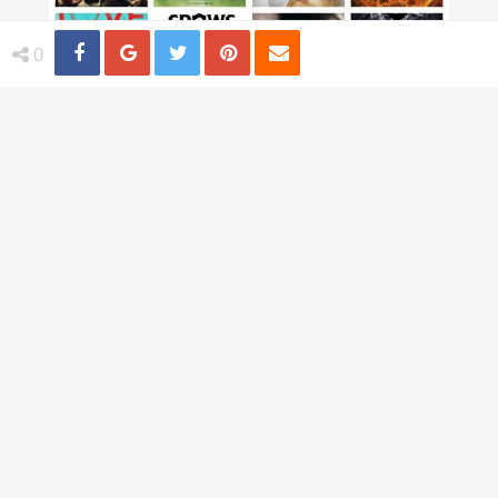
Share
Distribuie
Tweet
Pin
Email
0
Top 20 Cele mai bune seriale de pe
Netflix
TI-AR PLACEA
The Seafarers - Sea of Love