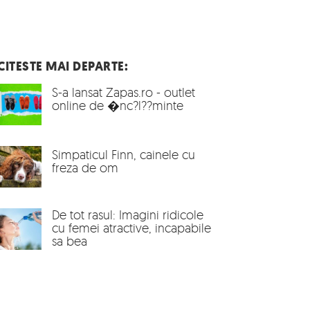
CITESTE MAI DEPARTE:
S-a lansat Zapas.ro - outlet
online de �nc?l??minte
Simpaticul Finn, cainele cu
freza de om
De tot rasul: Imagini ridicole
cu femei atractive, incapabile
sa bea