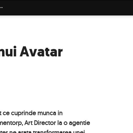
nui Avatar
nt ce cuprinde munca in
entorp, Art Director la o agentie
er ne arata transformarea unei