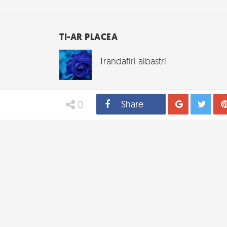
TI-AR PLACEA
Trandafiri albastri
0
Share
Distribui
Tw
Poze de noapte...
20 de poze cu...fluturi!
Toxel Magazine
Inspire
Nasterea unui Avatar