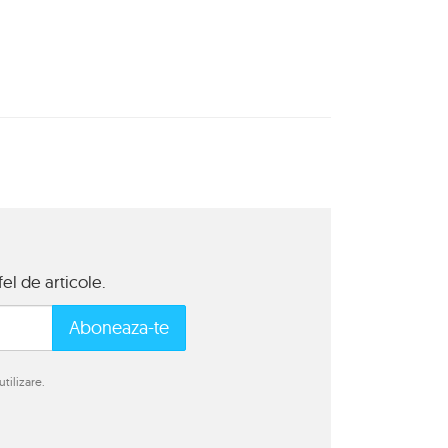
el de articole.
Aboneaza-te
tilizare.