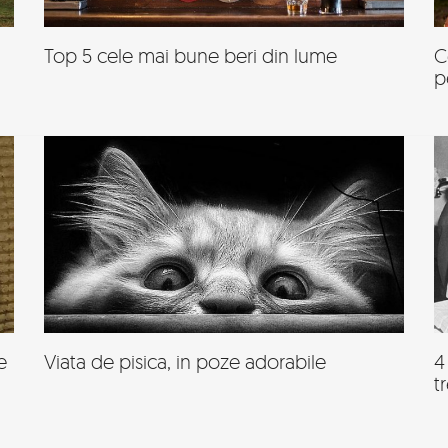
Top 5 cele mai bune beri din lume
C
p
e
Viata de pisica, in poze adorabile
4
t