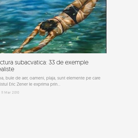
ictura subacvatica: 33 de exemple
ealiste
a, bule de aer, oameni, plaja, sunt elemente pe care
tistul Eric Zener le exprima prin...
11 Mar 2010