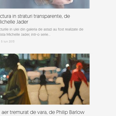
ictura in straturi transparente, de
ichelle Jader
cturile in ulei din galeria de astazi au fost realizate de
tista Michelle Jader, intr-o serie...
5 Iun 2013
n aer tremurat de vara, de Philip Barlow