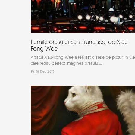
Lumile orasului San Francisco, de Xiau-
Fong Wee
Artistul Xiau-Fong Wee a realizat o serie de picturi in ule
care redau perfect imaginea orasului...
16 Dec 2013