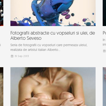
Fotografii abstracte cu vopseluri si ulei, de
P
Alberto Seveso
In
im
i
Seria de fotografii cu vopseluri care permeaza uleiul,
realizata de artistul italian Alberto...
19 Sep 2013