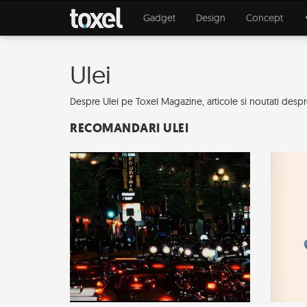
Gadget
Design
Concept
Ulei
Despre Ulei pe Toxel Magazine, articole si noutati despre ar
RECOMANDARI ULEI