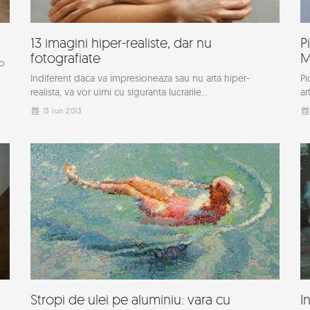
13 imagini hiper-realiste, dar nu
P
fotografiate
M
 o
Indiferent daca va impresioneaza sau nu arta hiper-
Pi
realista, va vor uimi cu siguranta lucrarile...
ar
13 Iun 2013
Stropi de ulei pe aluminiu: vara cu
I