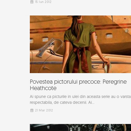
15 Iun 2012
Povestea pictorului precoce: Peregrine
Heathcote
Ai spune ca picturile in ulei din aceasta serie au o varsta
respectabila, de cateva decenii. Ai...
21 Mar 2012