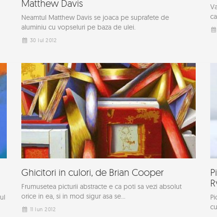
Matthew Davis
Va
ca
Neamtul Matthew Davis se joaca pe suprafete de
aluminiu cu vopseluri pe baza de ulei.
30 Iul 2012
Ghicitori in culori, de Brian Cooper
P
R
Frumusetea picturii abstracte e ca poti sa vezi absolut
orice in ea, si in mod sigur asa se...
ul
Pi
cu
11 Iun 2012