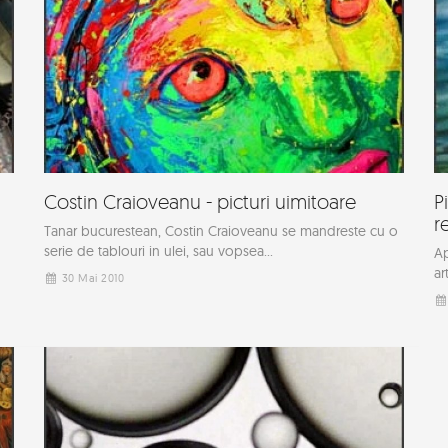
Costin Craioveanu - picturi uimitoare
P
r
Tanar bucurestean, Costin Craioveanu se mandreste cu o
serie de tablouri in ulei, sau vopsea...
Ap
ar
30 Mai 2010