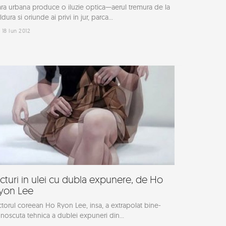
ra urbana produce o iluzie optica—aerul tremura de la
ldura si oriunde ai privi in jur, parca...
18 Iun 2012
icturi in ulei cu dubla expunere, de Ho
yon Lee
ctorul coreean Ho Ryon Lee, insa, a extrapolat bine-
noscuta tehnica a dublei expuneri din...