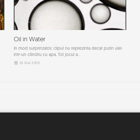
Oil in Water
In mod surprinzator, clipul nu reprezinta decat putin ulei
intr-un cilindru cu apa..Tot jocul a...
26 Mai 2009