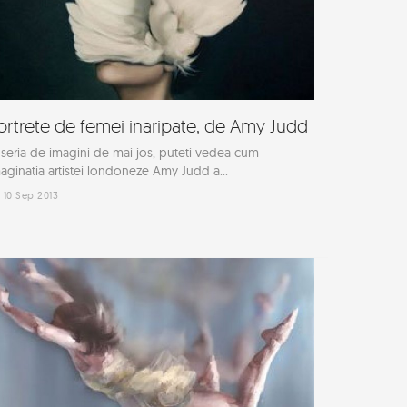
ortrete de femei inaripate, de Amy Judd
 seria de imagini de mai jos, puteti vedea cum
aginatia artistei londoneze Amy Judd a...
10 Sep 2013