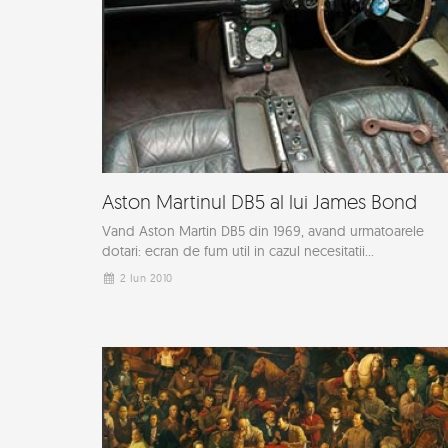
Aston Martinul DB5 al lui James Bond
Vand Aston Martin DB5 din 1969, avand urmatoarele
dotari: ecran de fum util in cazul necesitatii...
2 Iun 2010