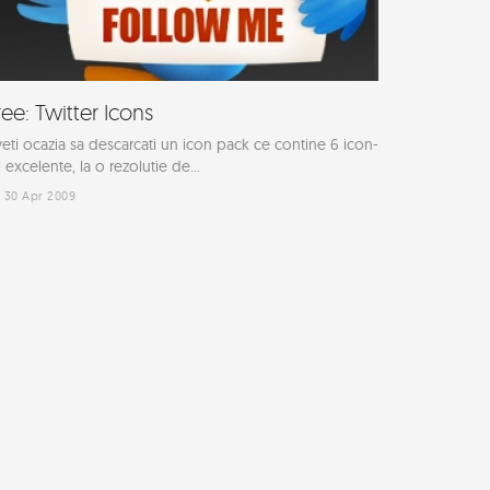
ree: Twitter Icons
eti ocazia sa descarcati un icon pack ce contine 6 icon-
i excelente, la o rezolutie de...
30 Apr 2009