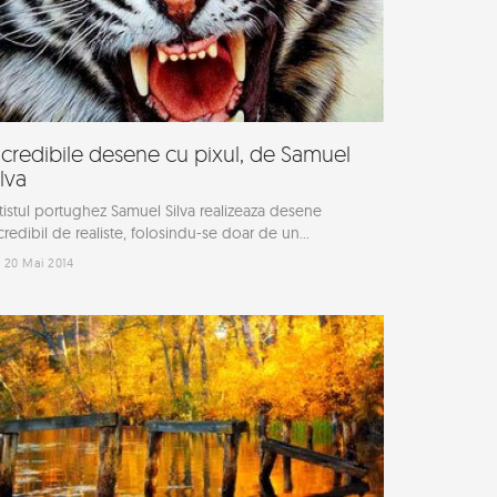
ncredibile desene cu pixul, de Samuel
ilva
tistul portughez Samuel Silva realizeaza desene
credibil de realiste, folosindu-se doar de un...
20 Mai 2014