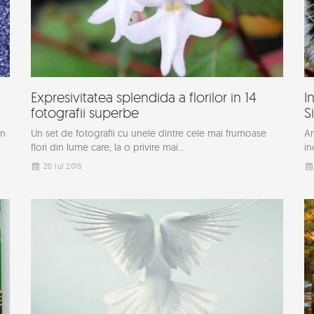
Expresivitatea splendida a florilor in 14
I
fotografii superbe
S
in
Un set de fotografii cu unele dintre cele mai frumoase
Ar
flori din lume care, la o privire mai...
in
20 Iul 2015