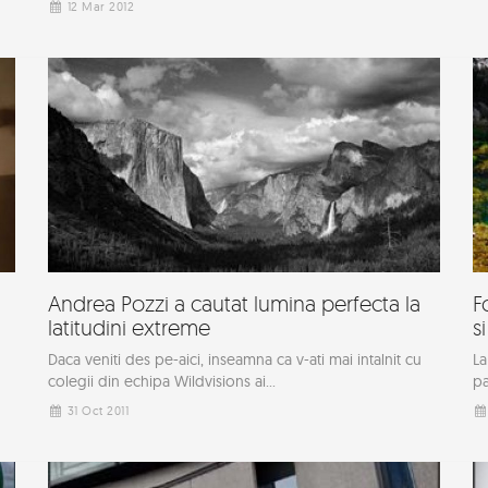
12 Mar 2012
Andrea Pozzi a cautat lumina perfecta la
F
latitudini extreme
s
Daca veniti des pe-aici, inseamna ca v-ati mai intalnit cu
La
colegii din echipa Wildvisions ai...
pa
31 Oct 2011