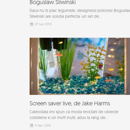
Boguslaw Sliwinski
Daca nu iti plac legumele, designerul polonez Bogusla
Sliwinski are solutia perfecta: un set de...
27 Iun 2012
Screen saver live, de Jake Harms
Cateodata imi spun ca moda reciclarii de obiecte
cotidiene e un moft inutil, adus la rang de...
4 Apr 2012