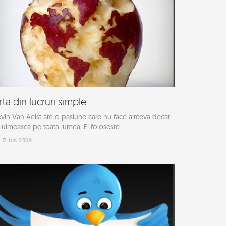
rta din lucruri simple
vin Van Aelst are o pasiune care nu face altceva decat
 uimeasca pe toata lumea. El foloseste...
13 Iun 2009