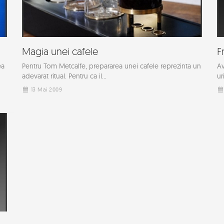
Magia unei cafele
F
ea
Pentru Tom Metcalfe, prepararea unei cafele reprezinta un
Av
adevarat ritual. Pentru ca il...
ur
13 Mai 2009