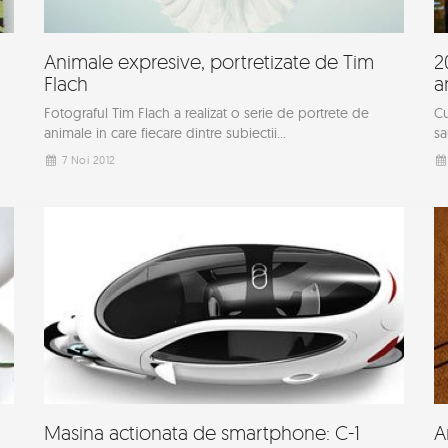
Animale expresive, portretizate de Tim
2
Flach
a
Fotograful Tim Flach a realizat o serie de portrete de
Cu
animale in care fiecare dintre subiectii...
sa
7 Noi 2012
Masina actionata de smartphone: C-1
A