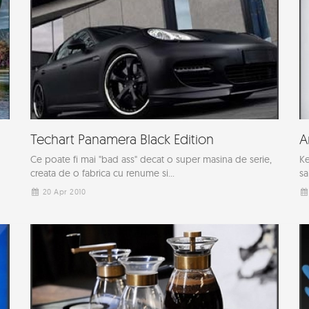
Techart Panamera Black Edition
A
Ce poate fi mai "bad ass" decat o super masina de serie,
Ke
creata de o fabrica cu renume si...
sa
20 Apr 2010