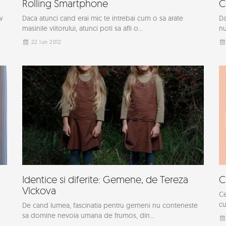
Rolling Smartphone
C
w
Daca atunci cand erai mic te intrebai cum o sa arate
Da
masinile viitorului, atunci poti sa afli o...
nu
22 Iun 2012
Identice si diferite: Gemene, de Tereza
C
Vlckova
Ce
cu
De cand lumea, fascinatia pentru gemeni nu conteneste
sa domine nevoia umana de frumos, din...