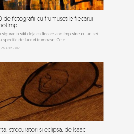
0 de fotografii cu frumusetile fiecarui
notimp
 siguranta stiti deja ca fiecare anotimp vine cu un set
u specific de lucruri frumoase. Ce e...
25 Oct 2012
rta, strecuratori si eclipsa, de Isaac