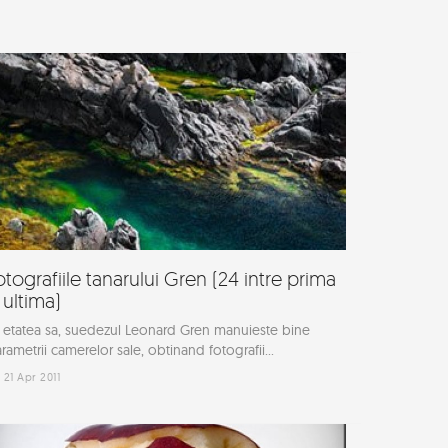
otografiile tanarului Gren (24 intre prima
i ultima)
 etatea sa, suedezul Leonard Gren manuieste bine
rametrii camerelor sale, obtinand fotografii...
21 Apr 2011