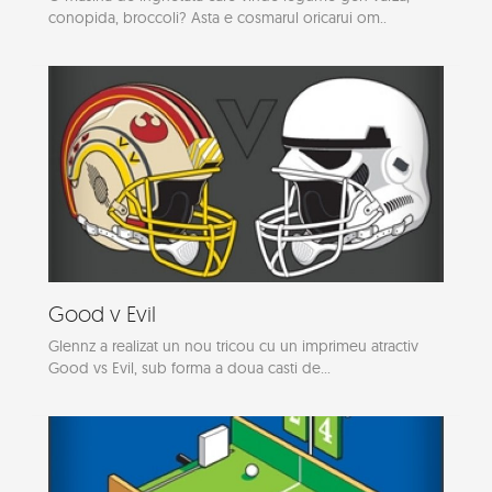
conopida, broccoli? Asta e cosmarul oricarui om..
Good v Evil
Glennz a realizat un nou tricou cu un imprimeu atractiv
Good vs Evil, sub forma a doua casti de...