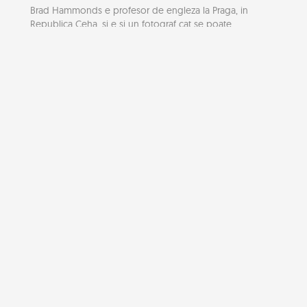
Brad Hammonds e profesor de engleza la Praga, in
Republica Ceha, si e si un fotograf cat se poate...
10 castele superbe din Europa
Astazi va purtam printr-o plimbare pe la cele mai
frumoase castele regale si domenii nobiliare de...