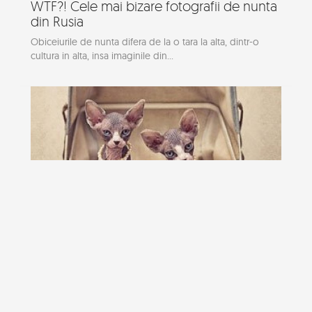
WTF?! Cele mai bizare fotografii de nunta
din Rusia
Obiceiurile de nunta difera de la o tara la alta, dintr-o
cultura in alta, insa imaginile din...
Fotografii cu pisica Sphynx de Serena
Hodson
Fie ca vi se par oribile sau superbe, pisicile Sphynx, rasa
lipsita de blana, are cu siguranta...