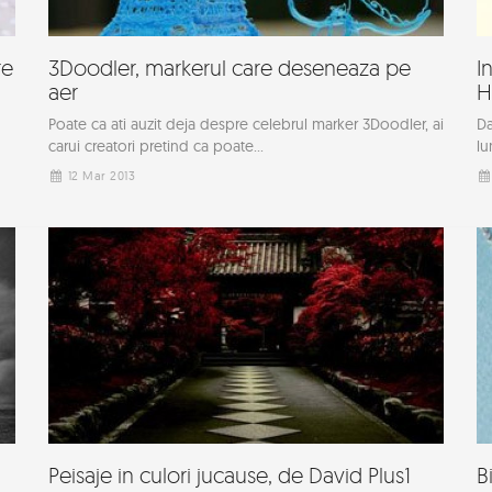
re
3Doodler, markerul care deseneaza pe
I
aer
H
Poate ca ati auzit deja despre celebrul marker 3Doodler, ai
Da
carui creatori pretind ca poate...
lu
12 Mar 2013
Peisaje in culori jucause, de David Plus1
B