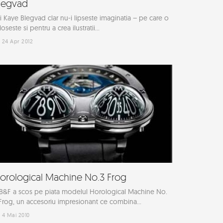
legvad
i Kaye Blegvad clar nu-i lipseste imaginatia – pe care o
loseste si pentru a crea ilustratii...
24 Apr 2012
orological Machine No.3 Frog
&F a scos pe piata modelul Horological Machine No.
Frog, un accesoriu impresionant ce combina...
4 Mai 2010