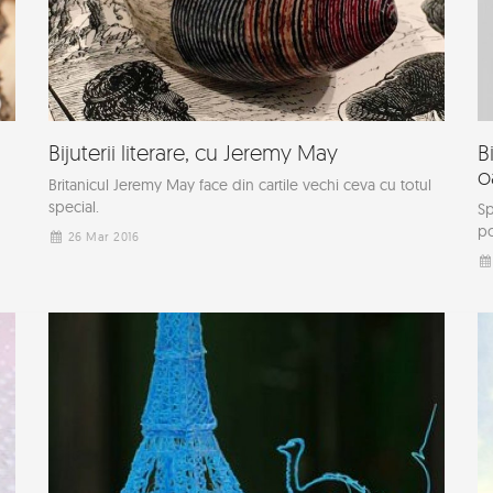
Bijuterii literare, cu Jeremy May
B
o
Britanicul Jeremy May face din cartile vechi ceva cu totul
special.
Sp
po
26 Mar 2016