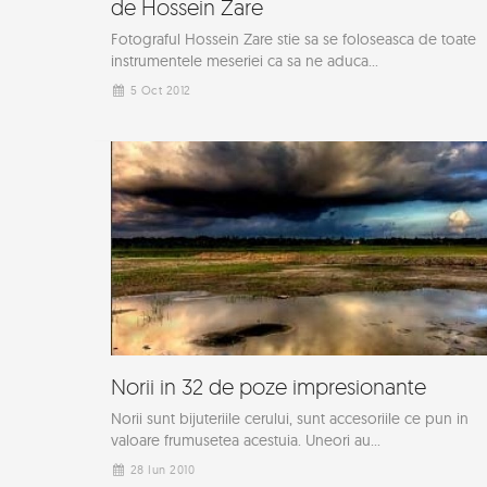
de Hossein Zare
Fotograful Hossein Zare stie sa se foloseasca de toate
instrumentele meseriei ca sa ne aduca...
5 Oct 2012
Norii in 32 de poze impresionante
Norii sunt bijuteriile cerului, sunt accesoriile ce pun in
valoare frumusetea acestuia. Uneori au...
28 Iun 2010