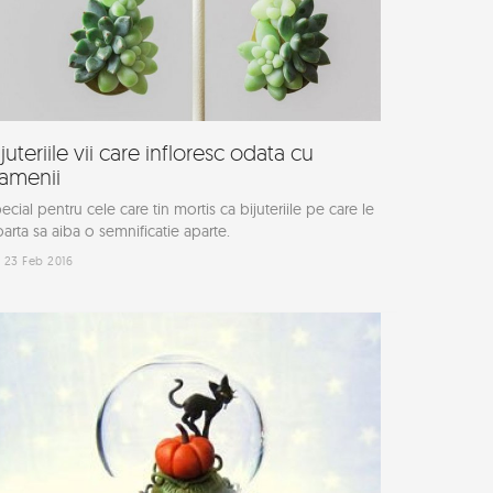
ijuteriile vii care infloresc odata cu
amenii
ecial pentru cele care tin mortis ca bijuteriile pe care le
arta sa aiba o semnificatie aparte.
23 Feb 2016