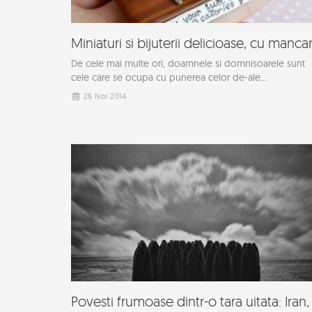
Miniaturi si bijuterii delicioase, cu manca
De cele mai multe ori, doamnele si domnisoarele sunt
cele care se ocupa cu punerea celor de-ale...
26 Noi 2014
Povesti frumoase dintr-o tara uitata: Iran,