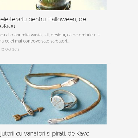
nele-terariu pentru Halloween, de
oKiou
ca ai o anumita varsta, stii, desigur, ca octombrie e si
na celei mai controversate sarbatori...
12 Oct 2012
ijuterii cu vanatori si pirati, de Kaye